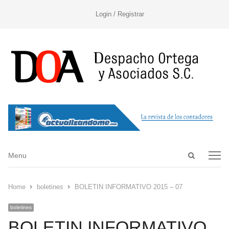
Login / Registrar
Open
Menu
Menu
search
panel
Home
boletines
BOLETIN INFORMATIVO 2015 – 07
boletines
BOLETIN INFORMATIVO