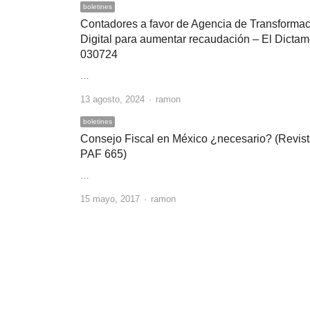
boletines
Contadores a favor de Agencia de Transforma
Digital para aumentar recaudación – El Dicta
030724
…
Author
13 agosto, 2024
ramon
boletines
Consejo Fiscal en México ¿necesario? (Revis
PAF 665)
…
Author
15 mayo, 2017
ramon