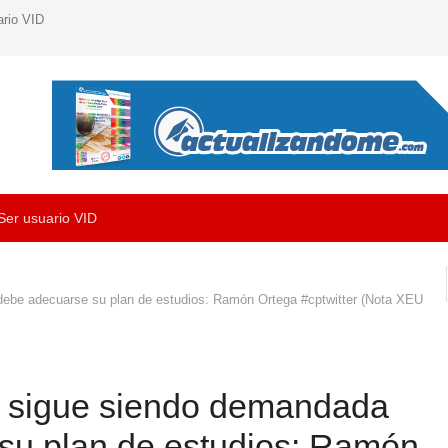
ario VID
Ser usuario VID
debe adecuarse su plan de estudios: Ramón Ortega #cptwitter (Nota XEU
a sigue siendo demandada
su plan de estudios: Ramón