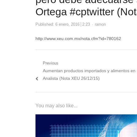
Ortega #cptwitter (No
Author
Published:
6 enero, 2016
2:23
ramon
http://www.xeu.com.mx/nota.cfm?id=780162
Navegación
Previous
Previous
Aumentan productos importados y alimentos en 
de
post:
Analista (Nota XEU 26/12/15)
entradas
You may also like...