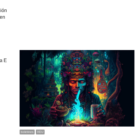
ción
men
ta E
boletines
XEU