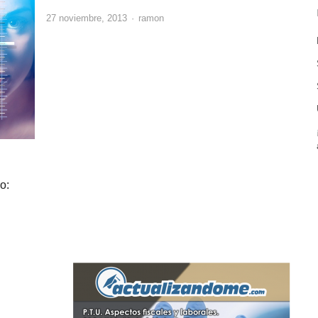
Author
27 noviembre, 2013
ramon
o: