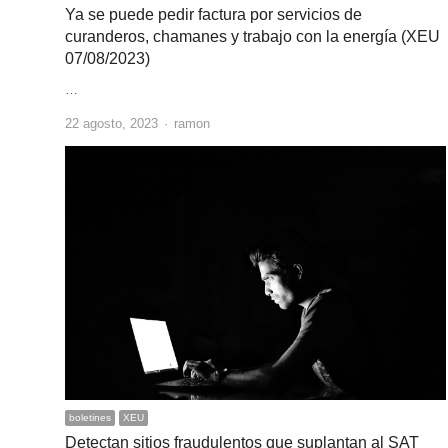
Ya se puede pedir factura por servicios de
curanderos, chamanes y trabajo con la energía (XEU
07/08/2023)
…
Author
22 agosto, 2023
ramon
boletines
XEU
Detectan sitios fraudulentos que suplantan al SAT