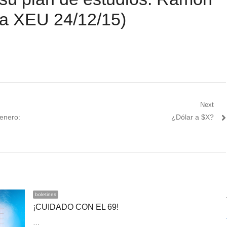
ta XEU 24/12/15)
Next
Next
enero:
¿Dólar a $X?
post:
boletines
¡CUIDADO CON EL 69!
…