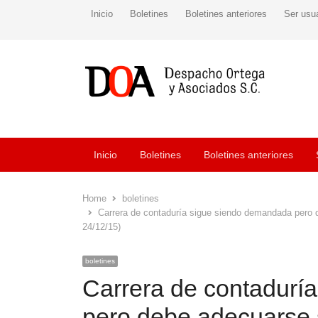
Inicio
Boletines
Boletines anteriores
Ser usu
Inicio
Boletines
Boletines anteriores
Home
boletines
Carrera de contaduría sigue siendo demandada pero 
24/12/15)
boletines
Carrera de contadurí
pero debe adecuarse 