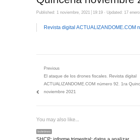
Published:
1 noviembre, 2021
19:19
Updated: 17 enero
Revista digital ACTUALIZANDOME.COM nú
Navegación
Previous
Previous
El ataque de los drones fiscales. Revista digital
de
post:
ACTUALIZANDOME.COM número 92. 1ra Quin
entradas
noviembre 2021
You may also like...
boletines
SHCP: informe trimestral; datos a analizar