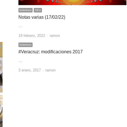
boletines
XEU
Notas varias (17/02/22)
…
Author
19 febrero, 2022
ramon
boletines
#Veracruz: modificaciones 2017
…
Author
3 enero, 2017
ramon