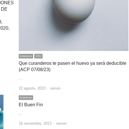
IONES
 DE
,
020.
boletines
XEU
Que curanderos te pasen el huevo ya será deducible
(ACP 07/08/23)
…
Author
22 agosto, 2023
ramon
boletines
El Buen Fin
…
Author
16 noviembre, 2013
ramon