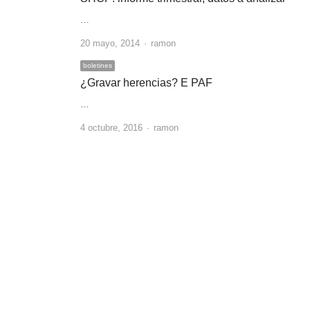
…
Author
20 mayo, 2014
ramon
boletines
¿Gravar herencias? E PAF
…
Author
4 octubre, 2016
ramon