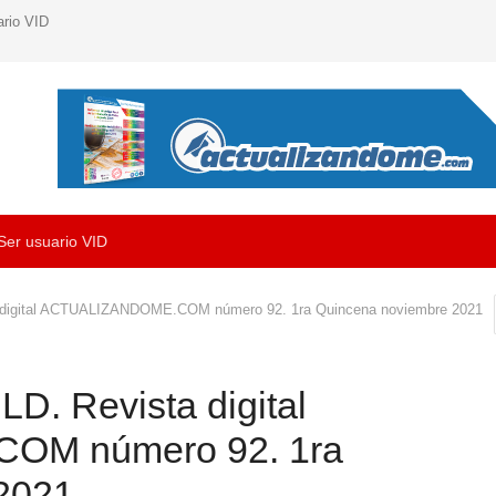
ario VID
Ser usuario VID
ta digital ACTUALIZANDOME.COM número 92. 1ra Quincena noviembre 2021
LD. Revista digital
M número 92. 1ra
2021