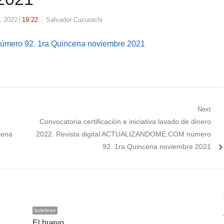
Author
, 2022
19:22
Salvador Cucurachi
mero 92. 1ra Quincena noviembre 2021
Next
Next
Convocatoria certificación e iniciativa lavado de dinero
post:
cena
2022. Revista digital ACTUALIZANDOME.COM número
92. 1ra Quincena noviembre 2021
boletines
El huevo