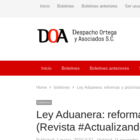
Inicio
Boletines
Boletines anteriores
Ser usu
Inicio
Boletines
Boletines anteriores
Home
boletines
Ley Aduanera: reformas y próxima
boletines
Ley Aduanera: reform
(Revista #Actualizan
Published:
1 marzo, 2019
5:57
Updated: 11 noviembre,