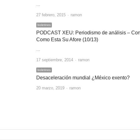
…
Author
27 febrero, 2015
ramon
boletines
PODCAST XEU: Periodismo de análisis – Co
Como Esta Su Afore (10/13)
…
Author
17 septiembre, 2014
ramon
boletines
Desaceleración mundial ¿México exento?
Author
20 marzo, 2019
ramon