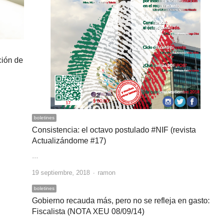
ción de
boletines
Consistencia: el octavo postulado #NIF (revista
Actualizándome #17)
…
Author
19 septiembre, 2018
ramon
boletines
Gobierno recauda más, pero no se refleja en gasto:
Fiscalista (NOTA XEU 08/09/14)