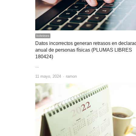
boletines
Datos incorrectos generan retrasos en declara
anual de personas físicas (PLUMAS LIBRES
180424)
…
Author
11 mayo, 2024
ramon