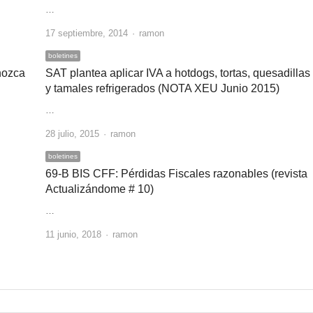
…
Author
17 septiembre, 2014
ramon
boletines
nozca
SAT plantea aplicar IVA a hotdogs, tortas, quesadillas
y tamales refrigerados (NOTA XEU Junio 2015)
…
Author
28 julio, 2015
ramon
boletines
69-B BIS CFF: Pérdidas Fiscales razonables (revista
Actualizándome # 10)
…
Author
11 junio, 2018
ramon