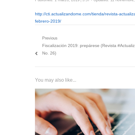
http://cti.actualizandome.com/tienda/revista-actua
febrero-2019/
Navegación
Previous
Previous
Fiscalización 2019: prepárese (Revista #Actual
de
post:
No. 26)
entradas
You may also like...