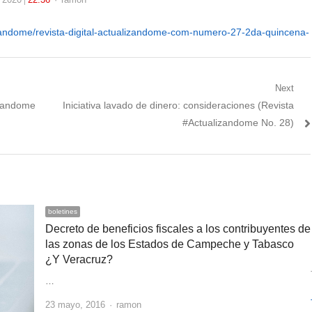
lizandome/revista-digital-actualizandome-com-numero-27-2da-quincena-
Next
Next
izandome
Iniciativa lavado de dinero: consideraciones (Revista
post:
#Actualizandome No. 28)
boletines
Decreto de beneficios fiscales a los contribuyentes de
las zonas de los Estados de Campeche y Tabasco
¿Y Veracruz?
…
Author
23 mayo, 2016
ramon