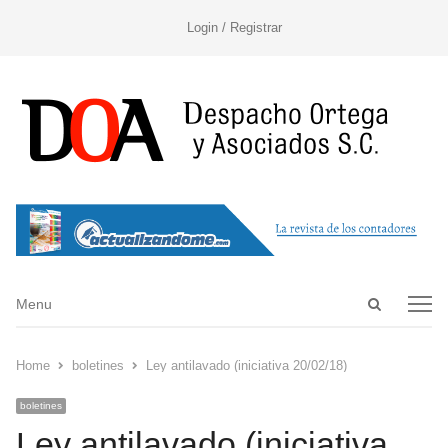
Login / Registrar
Open
Menu
Menu
search
panel
Home
boletines
Ley antilavado (iniciativa 20/02/18)
boletines
Ley antilavado (iniciativa