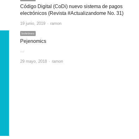
Código Digital (CoDi) nuevo sistema de pagos
electrónicos (Revista #Actualizandome No. 31)
Author
19 junio, 2019
ramon
boletines
Pejenomics
…
Author
29 mayo, 2018
ramon