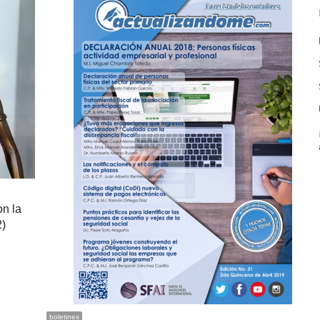
on la
2)
boletines