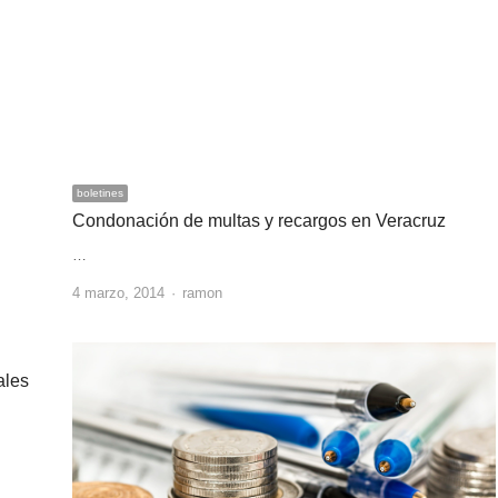
boletines
Condonación de multas y recargos en Veracruz
…
Author
4 marzo, 2014
ramon
ales