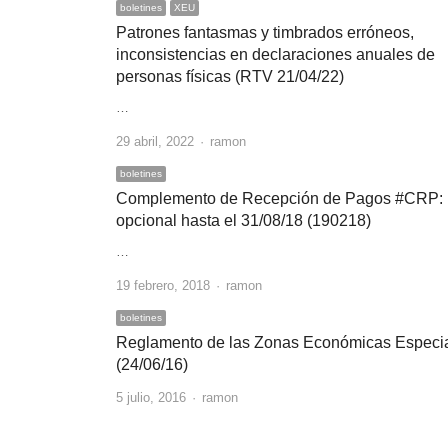
boletines
XEU
Patrones fantasmas y timbrados erróneos,
inconsistencias en declaraciones anuales de
personas físicas (RTV 21/04/22)
…
Author
29 abril, 2022
ramon
boletines
Complemento de Recepción de Pagos #CRP:
opcional hasta el 31/08/18 (190218)
…
Author
19 febrero, 2018
ramon
boletines
Reglamento de las Zonas Económicas Especi
(24/06/16)
Author
5 julio, 2016
ramon