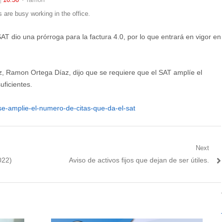
s are busy working in the office.
SAT dio una prórroga para la factura 4.0, por lo que entrará en vigor en
z, Ramon Ortega Díaz, dijo que se requiere que el SAT amplíe el
uficientes.
se-amplie-el-numero-de-citas-que-da-el-sat
Next
Next
022)
Aviso de activos fijos que dejan de ser útiles.
post: