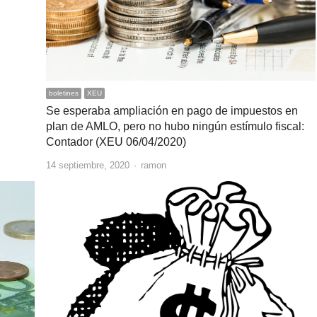
boletines
XEU
Se esperaba ampliación en pago de impuestos en
plan de AMLO, pero no hubo ningún estímulo fiscal:
Contador (XEU 06/04/2020)
Author
14 septiembre, 2020
ramon