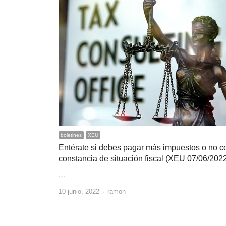
boletines
XEU
Entérate si debes pagar más impuestos o no c
constancia de situación fiscal (XEU 07/06/202
…
Author
10 junio, 2022
ramon