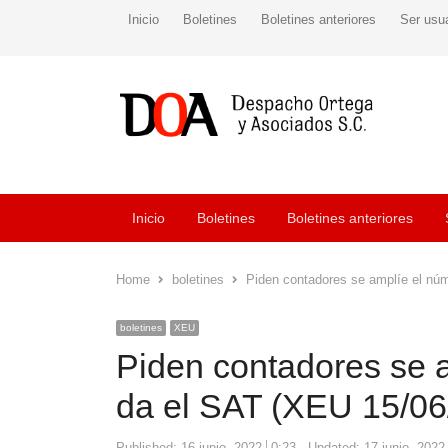
Inicio
Boletines
Boletines anteriores
Ser usu
Inicio
Boletines
Boletines anteriores
Home
boletines
Piden contadores se amplíe el nú
boletines
XEU
Piden contadores se a
da el SAT (XEU 15/06
Published:
16 junio, 2022
0:23
Updated: 17 junio, 2022