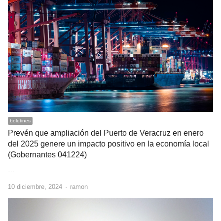
boletines
Prevén que ampliación del Puerto de Veracruz en enero
del 2025 genere un impacto positivo en la economía local
(Gobernantes 041224)
…
Author
10 diciembre, 2024
ramon