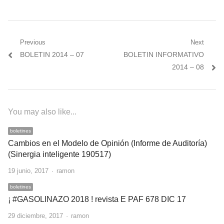
Navegación
Previous
Next
Previous
Next
BOLETIN 2014 – 07
BOLETIN INFORMATIVO
de
post:
post:
2014 – 08
entradas
You may also like...
boletines
Cambios en el Modelo de Opinión (Informe de Auditoría)
(Sinergia inteligente 190517)
Author
19 junio, 2017
ramon
boletines
¡ #GASOLINAZO 2018 ! revista E PAF 678 DIC 17
Author
29 diciembre, 2017
ramon