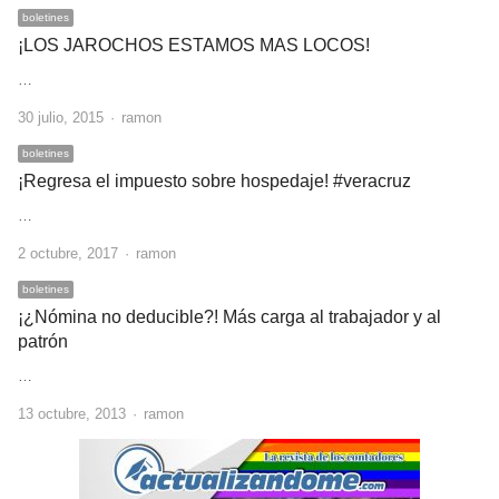
boletines
¡LOS JAROCHOS ESTAMOS MAS LOCOS!
…
Author
30 julio, 2015
ramon
boletines
¡Regresa el impuesto sobre hospedaje! #veracruz
…
Author
2 octubre, 2017
ramon
boletines
¡¿Nómina no deducible?! Más carga al trabajador y al
patrón
…
Author
13 octubre, 2013
ramon