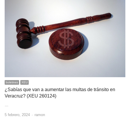
boletines
XEU
¿Sabías que van a aumentar las multas de tránsito en
Veracruz? (XEU 260124)
…
Author
5 febrero, 2024
ramon