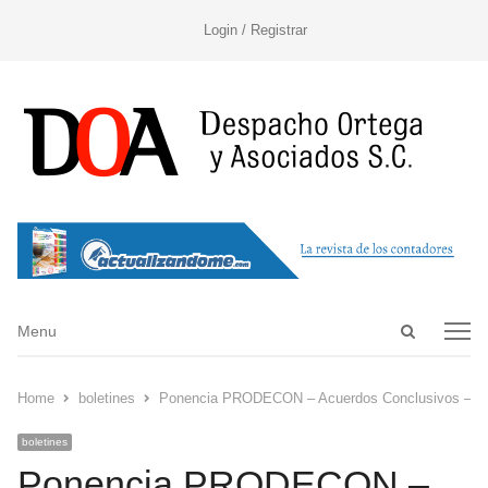
Login / Registrar
Open
Menu
Menu
search
panel
Home
boletines
Ponencia PRODECON – Acuerdos Conclusivos – 21
boletines
Ponencia PRODECON –