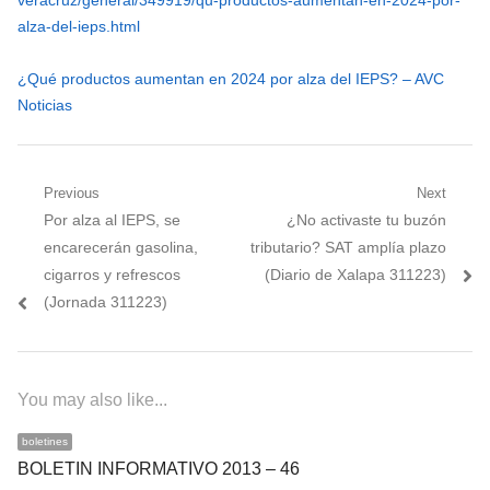
alza-del-ieps.html
¿Qué productos aumentan en 2024 por alza del IEPS? – AVC
Noticias
Navegación
Previous
Next
Previous
Next
Por alza al IEPS, se
¿No activaste tu buzón
de
post:
post:
encarecerán gasolina,
tributario? SAT amplía plazo
entradas
cigarros y refrescos
(Diario de Xalapa 311223)
(Jornada 311223)
You may also like...
boletines
BOLETIN INFORMATIVO 2013 – 46