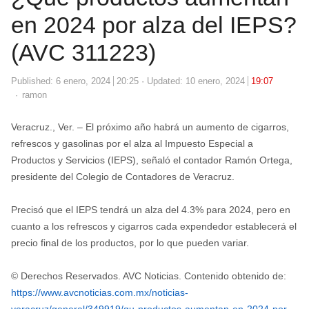
en 2024 por alza del IEPS?
(AVC 311223)
Published:
6 enero, 2024
20:25
Updated: 10 enero, 2024
19:07
Author
ramon
Veracruz., Ver. – El próximo año habrá un aumento de cigarros,
refrescos y gasolinas por el alza al Impuesto Especial a
Productos y Servicios (IEPS), señaló el contador Ramón Ortega,
presidente del Colegio de Contadores de Veracruz.
Precisó que el IEPS tendrá un alza del 4.3% para 2024, pero en
cuanto a los refrescos y cigarros cada expendedor establecerá el
precio final de los productos, por lo que pueden variar.
© Derechos Reservados. AVC Noticias. Contenido obtenido de:
https://www.avcnoticias.com.mx/noticias-
veracruz/general/349919/qu-productos-aumentan-en-2024-por-