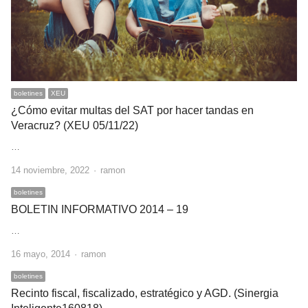
boletines
XEU
¿Cómo evitar multas del SAT por hacer tandas en
Veracruz? (XEU 05/11/22)
…
Author
14 noviembre, 2022
ramon
boletines
BOLETIN INFORMATIVO 2014 – 19
…
Author
16 mayo, 2014
ramon
boletines
Recinto fiscal, fiscalizado, estratégico y AGD. (Sinergia