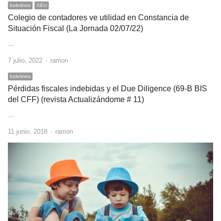
boletines
XEU
Colegio de contadores ve utilidad en Constancia de
Situación Fiscal (La Jornada 02/07/22)
…
Author
7 julio, 2022
ramon
boletines
Pérdidas fiscales indebidas y el Due Diligence (69-B BIS
del CFF) (revista Actualizándome # 11)
…
Author
11 junio, 2018
ramon