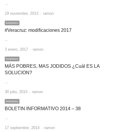
…
Author
19 noviembre, 2013
ramon
boletines
#Veracruz: modificaciones 2017
…
Author
3 enero, 2017
ramon
boletines
MÁS POBRES, MAS JODIDOS ¿Cuál ES LA
SOLUCION?
…
Author
30 julio, 2015
ramon
boletines
BOLETIN INFORMATIVO 2014 – 38
…
Author
17 septiembre, 2014
ramon