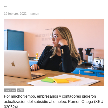
…
Author
19 febrero, 2022
ramon
boletines
XEU
Por mucho tiempo, empresarios y contadores pidieron
actualización del subsidio al empleo: Ramón Ortega (XEU
020524)