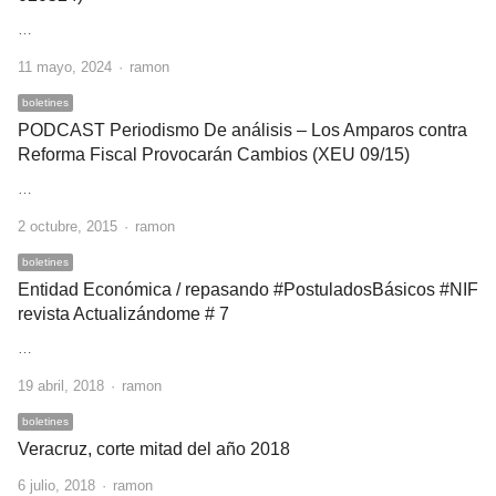
…
Author
11 mayo, 2024
ramon
boletines
PODCAST Periodismo De análisis – Los Amparos contra
Reforma Fiscal Provocarán Cambios (XEU 09/15)
…
Author
2 octubre, 2015
ramon
boletines
Entidad Económica / repasando #PostuladosBásicos #NIF
revista Actualizándome # 7
…
Author
19 abril, 2018
ramon
boletines
Veracruz, corte mitad del año 2018
Author
6 julio, 2018
ramon