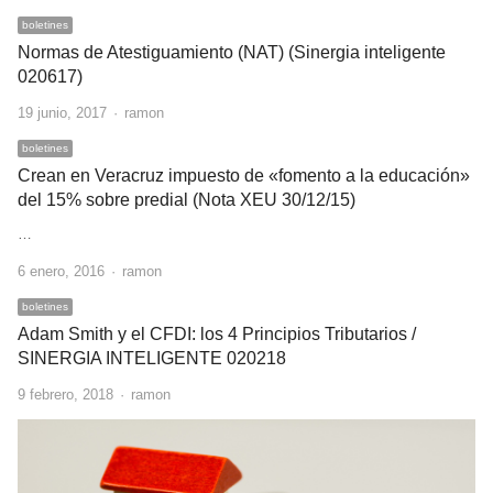
boletines
Normas de Atestiguamiento (NAT) (Sinergia inteligente
020617)
Author
19 junio, 2017
ramon
boletines
Crean en Veracruz impuesto de «fomento a la educación»
del 15% sobre predial (Nota XEU 30/12/15)
…
Author
6 enero, 2016
ramon
boletines
Adam Smith y el CFDI: los 4 Principios Tributarios /
SINERGIA INTELIGENTE 020218
Author
9 febrero, 2018
ramon