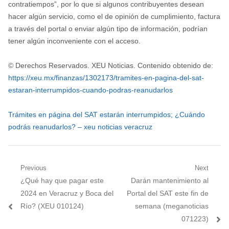
contratiempos”, por lo que si algunos contribuyentes desean
hacer algún servicio, como el de opinión de cumplimiento, factura
a través del portal o enviar algún tipo de información, podrían
tener algún inconveniente con el acceso.
© Derechos Reservados. XEU Noticias. Contenido obtenido de:
https://xeu.mx/finanzas/1302173/tramites-en-pagina-del-sat-
estaran-interrumpidos-cuando-podras-reanudarlos
Trámites en página del SAT estarán interrumpidos; ¿Cuándo
podrás reanudarlos? – xeu noticias veracruz
Navegación
Previous
Next
Previous
Next
¿Qué hay que pagar este
Darán mantenimiento al
de
post:
post:
2024 en Veracruz y Boca del
Portal del SAT este fin de
entradas
Río? (XEU 010124)
semana (meganoticias
071223)