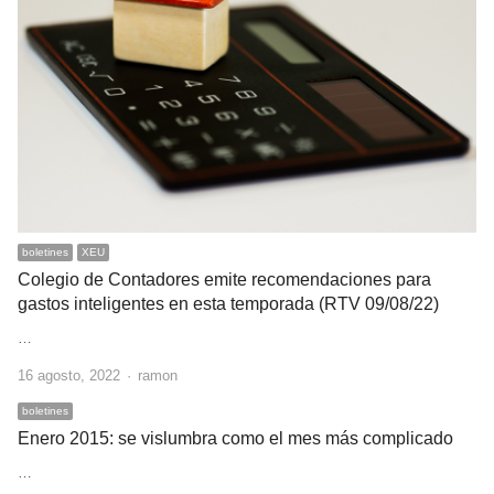
boletines
XEU
Colegio de Contadores emite recomendaciones para
gastos inteligentes en esta temporada (RTV 09/08/22)
…
Author
16 agosto, 2022
ramon
boletines
Enero 2015: se vislumbra como el mes más complicado
…