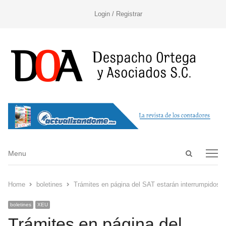
Login / Registrar
Open
Menu
Menu
search
panel
Home
boletines
Trámites en página del SAT estarán interrumpidos
boletines
XEU
Trámites en página del