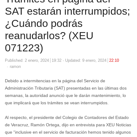
SAT estarán interrumpidos;
¿Cuándo podrás
reanudarlos? (XEU
071223)
Published:
2 enero, 2024
19:32
Updated: 9 enero, 2024
22:10
Author
ramon
Debido a intermitencias en la página del Servicio de
Administración Tributaria (SAT) presentadas en las últimas dos
semanas, la autoridad anunció que le darán mantenimiento, lo
que implicará que los trámites se vean interrumpidos.
Al respecto, el presidente del Colegio de Contadores del Estado
de Veracruz, Ramón Ortega, dijo en entrevista para XEU Noticias
que “inclusive en el servicio de facturación hemos tenido algunos