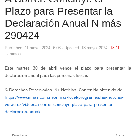
Plazo para Presentar la
Declaración Anual N más
290424
Published:
11 mayo, 2024
6:06
Updated: 13 mayo, 2024
18:11
Author
ramon
Este martes 30 de abril vence el plazo para presentar la
declaración anual para las personas físicas.
© Derechos Reservados. N+ Noticias. Contenido obtenido de:
https://www.nmas.com.mx/nmas-local/programas/las-noticias-
veracruz/videos/a-correr-concluye-plazo-para-presentar-
declaracion-anual/