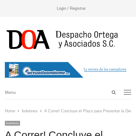
Login / Registrar
Open
Menu
Menu
search
panel
Home
boletines
A Correr! Concluye el Plazo para Presentar la Decl
boletines
A Correr! Concluye el