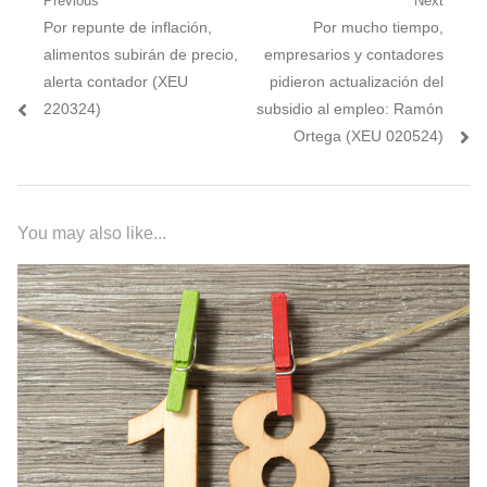
Navegación
Previous
Next
Previous
Next
Por repunte de inflación,
Por mucho tiempo,
de
post:
post:
alimentos subirán de precio,
empresarios y contadores
entradas
alerta contador (XEU
pidieron actualización del
220324)
subsidio al empleo: Ramón
Ortega (XEU 020524)
You may also like...