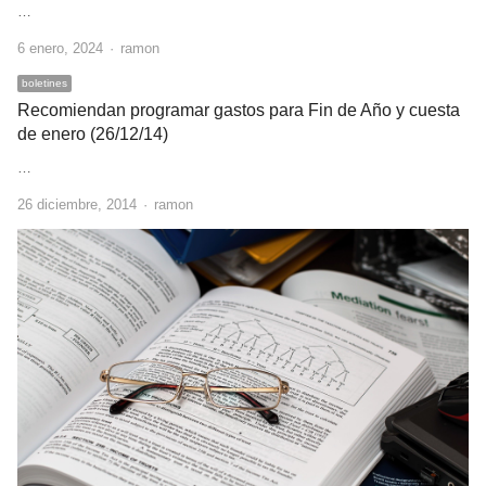
…
Author
6 enero, 2024
ramon
boletines
Recomiendan programar gastos para Fin de Año y cuesta
de enero (26/12/14)
…
Author
26 diciembre, 2014
ramon