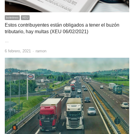
boletines
XEU
Estos contribuyentes están obligados a tener el buzón
tributario, hay multas (XEU 06/02/2021)
…
Author
6 febrero, 2021
ramon