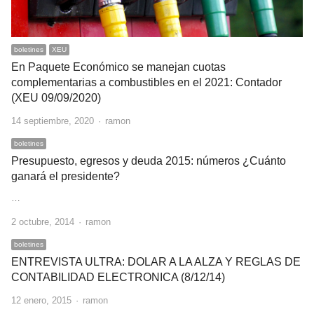
boletines
XEU
En Paquete Económico se manejan cuotas
complementarias a combustibles en el 2021: Contador
(XEU 09/09/2020)
Author
14 septiembre, 2020
ramon
boletines
Presupuesto, egresos y deuda 2015: números ¿Cuánto
ganará el presidente?
…
Author
2 octubre, 2014
ramon
boletines
ENTREVISTA ULTRA: DOLAR A LA ALZA Y REGLAS DE
CONTABILIDAD ELECTRONICA (8/12/14)
Author
12 enero, 2015
ramon