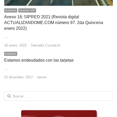
boletines
Usuarios VIP
Anexo 16: SIPRED 2021 (Revista digital
ACTUALIZANDOME.COM número 97. 2da Quincena
enero 2022)
…
Author
16 enero, 2022
Salvador Cucurachi
boletines
Estamos endeudados con las tarjetas
…
Author
22 diciembre, 2017
ramon
Buscar: