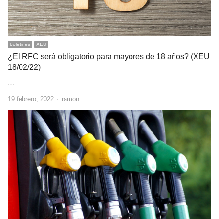
boletines
XEU
¿El RFC será obligatorio para mayores de 18 años? (XEU
18/02/22)
…
Author
19 febrero, 2022
ramon