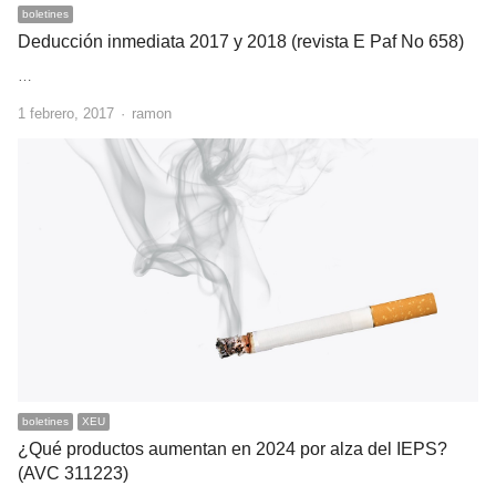
boletines
Deducción inmediata 2017 y 2018 (revista E Paf No 658)
…
Author
1 febrero, 2017
ramon
boletines
XEU
¿Qué productos aumentan en 2024 por alza del IEPS?
(AVC 311223)