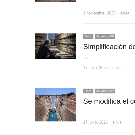
…
Author
1 noviembre, 2025
silvia
Fiscal
Usuarios VIP
Simplificación d
…
Author
17 junio, 2025
silvia
Fiscal
Usuarios VIP
Se modifica el 
…
Author
17 junio, 2025
silvia