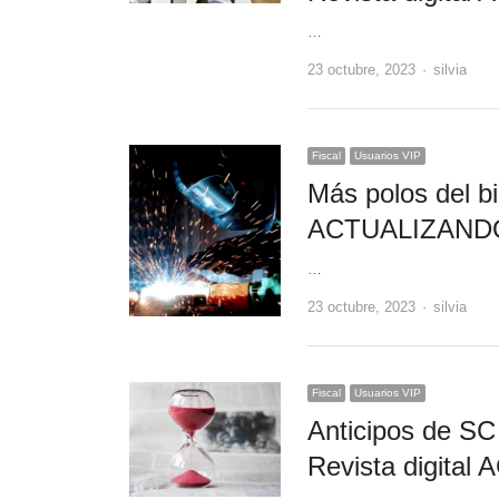
…
Author
23 octubre, 2023
silvia
Fiscal
Usuarios VIP
Más polos del bi
ACTUALIZAND
…
Author
23 octubre, 2023
silvia
Fiscal
Usuarios VIP
Anticipos de S
Revista digit