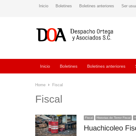
Inicio
Boletines
Boletines anteriores
Ser usu
Inicio
Boletines
Boletines anteriores
Home
Fiscal
Fiscal
Fiscal
Historias de Terror Fiscal
+
Huachicoleo Fisc