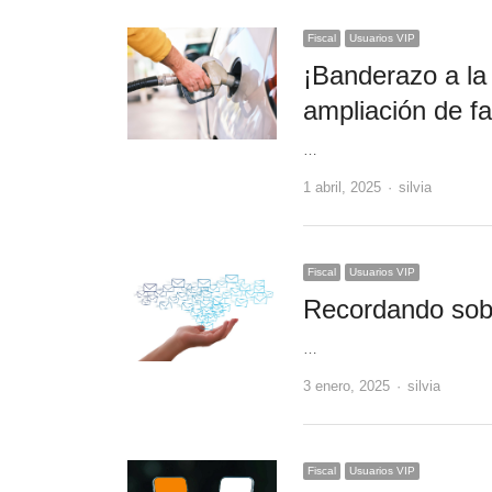
Fiscal
Usuarios VIP
¡Banderazo a la 
ampliación de fa
…
Author
1 abril, 2025
silvia
Fiscal
Usuarios VIP
Recordando sobr
…
Author
3 enero, 2025
silvia
Fiscal
Usuarios VIP