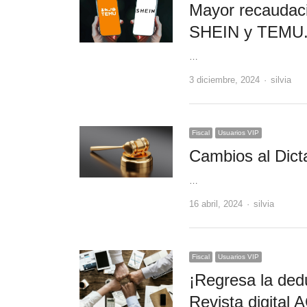
Mayor recaudaci
SHEIN y TEMU
…
Author
3 diciembre, 2024
silvia
Fiscal
Usuarios VIP
Cambios al Dict
…
Author
16 abril, 2024
silvia
Fiscal
Usuarios VIP
¡Regresa la ded
Revista digit