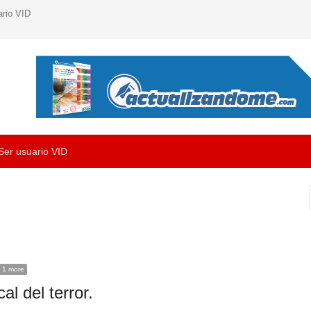
ario VID
Ser usuario VID
 1 more
al del terror.