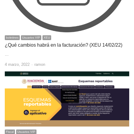
boletines
Usuarios VIP
XEU
¿Qué cambios habrá en la facturación? (XEU 14/02/22)
…
Author
4 marzo, 2022
ramon
Fiscal
Usuarios VIP