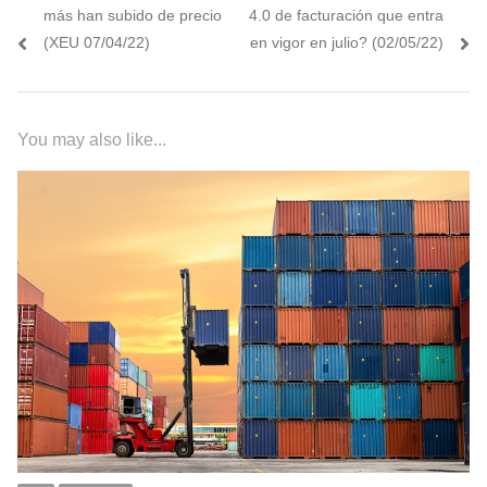
de
post:
post:
más han subido de precio
4.0 de facturación que entra
entradas
(XEU 07/04/22)
en vigor en julio? (02/05/22)
You may also like...