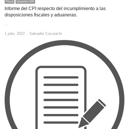
Fiscal
Usuarios VIP
Informe del CPI respecto del incumplimiento a las
disposiciones fiscales y aduaneras.
…
Author
1 julio, 2022
Salvador Cucurachi