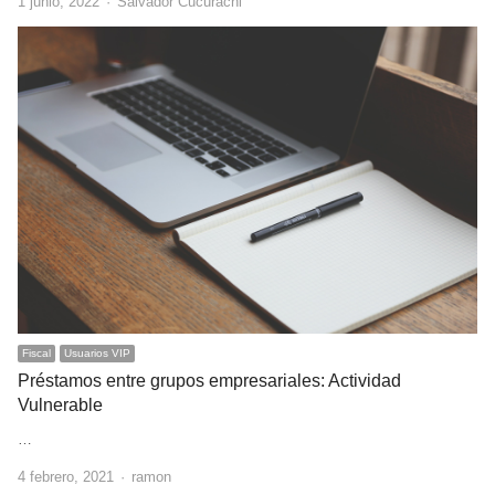
Author
1 junio, 2022
Salvador Cucurachi
Fiscal
Usuarios VIP
Préstamos entre grupos empresariales: Actividad
Vulnerable
…
Author
4 febrero, 2021
ramon