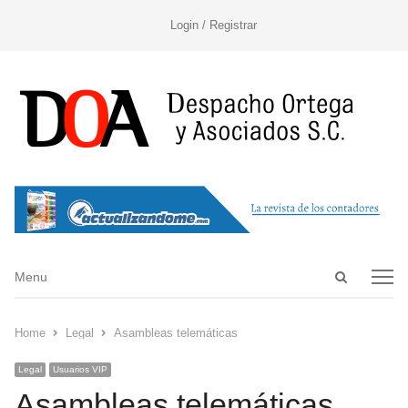
Login / Registrar
Open
Menu
Menu
search
panel
Home
Legal
Asambleas telemáticas
Legal
Usuarios VIP
Asambleas telemáticas