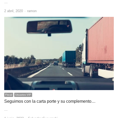
…
Author
2 abril, 2020
ramon
Fiscal
Usuarios VIP
Seguimos con la carta porte y su complemento…
…