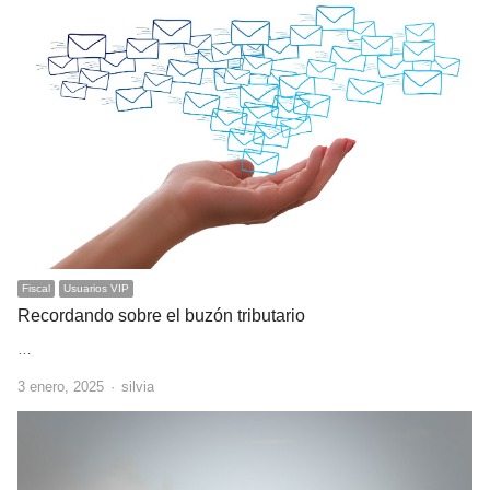
Fiscal
Usuarios VIP
Recordando sobre el buzón tributario
…
Author
3 enero, 2025
silvia