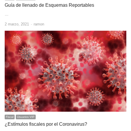
Guía de llenado de Esquemas Reportables
…
Author
2 marzo, 2021
ramon
Fiscal
Usuarios VIP
¿Estímulos fiscales por el Coronavirus?