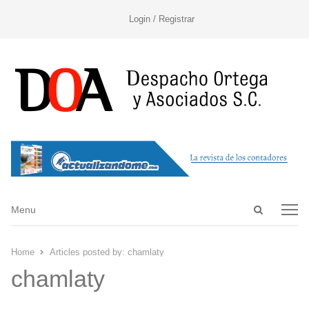
Login / Registrar
Open
Menu
Menu
search
panel
Home
Articles posted by:
chamlaty
chamlaty