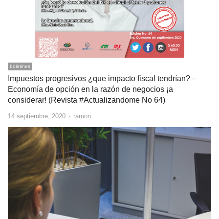
boletines
Impuestos progresivos ¿que impacto fiscal tendrían? –
Economía de opción en la razón de negocios ¡a
considerar! (Revista #Actualizandome No 64)
Author
14 septiembre, 2020
ramon