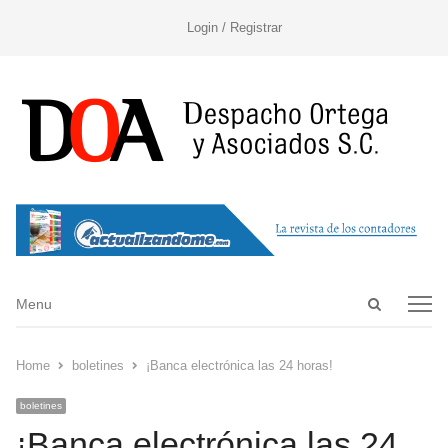
Login / Registrar
Open
Menu
Menu
search
panel
Home
boletines
¡Banca electrónica las 24 horas!
boletines
¡Banca electrónica las 24