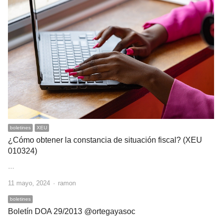
boletines
XEU
¿Cómo obtener la constancia de situación fiscal? (XEU
010324)
…
Author
11 mayo, 2024
ramon
boletines
Boletín DOA 29/2013 @ortegayasoc