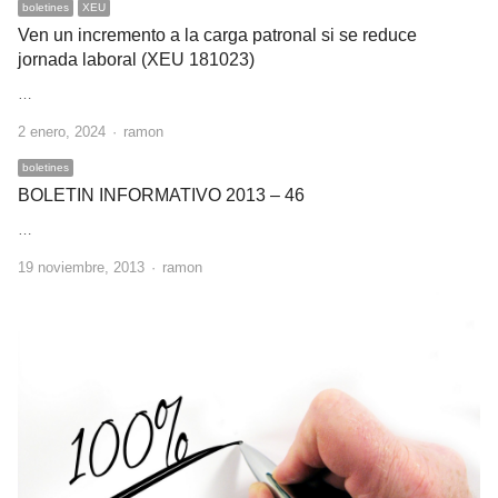
boletines
XEU
Ven un incremento a la carga patronal si se reduce
jornada laboral (XEU 181023)
…
Author
2 enero, 2024
ramon
boletines
BOLETIN INFORMATIVO 2013 – 46
…
Author
19 noviembre, 2013
ramon