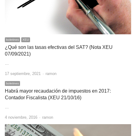
boletines
XEU
¿Qué son las tasas efectivas del SAT? (Nota XEU
07/09/2021)
…
Author
17 septiembre, 2021
ramon
boletines
Habrá mayor recaudación de impuestos en 2017:
Contador Fiscalista (XEU 21/10/16)
…
Author
4 noviembre, 2016
ramon