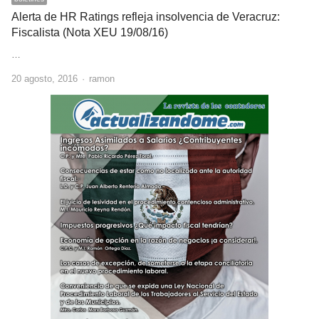
Alerta de HR Ratings refleja insolvencia de Veracruz:
Fiscalista (Nota XEU 19/08/16)
…
Author
20 agosto, 2016
ramon