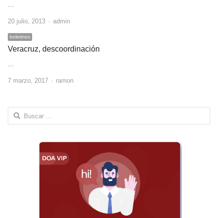
…
Author
20 julio, 2013
admin
boletines
Veracruz, descoordinación
…
Author
7 marzo, 2017
ramon
Buscar: