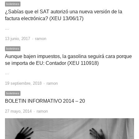
boletines
¿Sabías que el SAT autorizó una nueva versión de la
factura electrónica? (XEU 13/06/17)
…
Author
13 junio, 2017
ramon
boletines
Aunque bajen impuestos, la gasolina seguirá cara porque
se importa de EU: Contador (XEU 110918)
…
Author
19 septiembre, 2018
ramon
boletines
BOLETIN INFORMATIVO 2014 – 20
Author
27 mayo, 2014
ramon