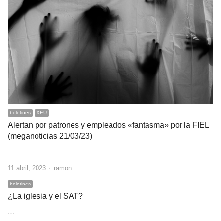
boletines
XEU
Alertan por patrones y empleados «fantasma» por la FIEL
(meganoticias 21/03/23)
…
Author
11 abril, 2023
ramon
boletines
¿La iglesia y el SAT?
…