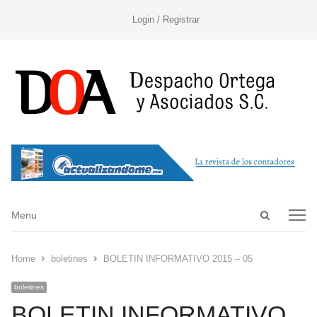
Login / Registrar
Open
Menu
Menu
search
panel
Home
boletines
BOLETIN INFORMATIVO 2015 – 05
boletines
BOLETIN INFORMATIVO