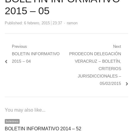
2015 – 05
Author
Published:
6 febrero, 2015
23:37
ramon
Navegación
Previous
Next
Previous
Next
BOLETIN INFORMATIVO
PRODECON DELEGACIÓN
de
post:
post:
2015 – 04
VERACRUZ – BOLETÍN,
entradas
CRITERIOS
JURISDICCIONALES –
05/02/2015
You may also like...
boletines
BOLETIN INFORMATIVO 2014 – 52