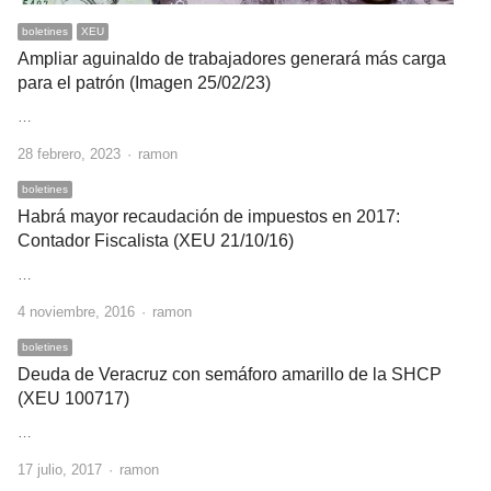
boletines
XEU
Ampliar aguinaldo de trabajadores generará más carga
para el patrón (Imagen 25/02/23)
…
Author
28 febrero, 2023
ramon
boletines
Habrá mayor recaudación de impuestos en 2017:
Contador Fiscalista (XEU 21/10/16)
…
Author
4 noviembre, 2016
ramon
boletines
Deuda de Veracruz con semáforo amarillo de la SHCP
(XEU 100717)
…
Author
17 julio, 2017
ramon