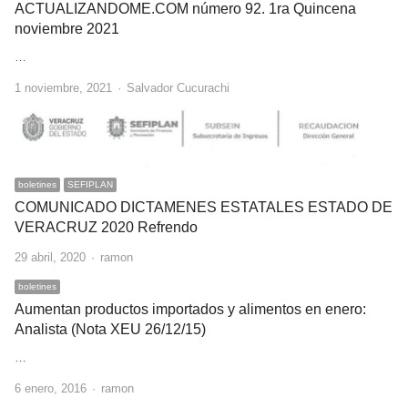
ACTUALIZANDOME.COM número 92. 1ra Quincena
noviembre 2021
…
Author
1 noviembre, 2021
Salvador Cucurachi
boletines
SEFIPLAN
COMUNICADO DICTAMENES ESTATALES ESTADO DE
VERACRUZ 2020 Refrendo
Author
29 abril, 2020
ramon
boletines
Aumentan productos importados y alimentos en enero:
Analista (Nota XEU 26/12/15)
…
Author
6 enero, 2016
ramon