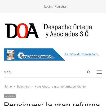
Login / Registrar
Open
Menu
Menu
search
panel
Home
boletines
Pensiones: la gran reforma pendiente
boletines
Pensiones: la gran reforma