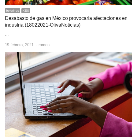
boletines
XEU
Desabasto de gas en México provocaría afectaciones en
industria (18022021-OlivaNoticias)
…
Author
19 febrero, 2021
ramon