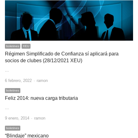
boletines
XEU
Régimen Simplificado de Confianza sí aplicará para
socios de clubes (28/12/2021 XEU)
…
Author
6 febrero, 2022
ramon
boletines
Feliz 2014: nueva carga tributaria
…
Author
9 enero, 2014
ramon
boletines
“Blindaje” mexicano