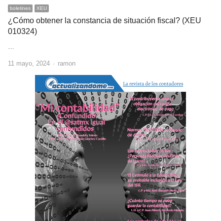
boletines
XEU
¿Cómo obtener la constancia de situación fiscal? (XEU
010324)
…
Author
11 mayo, 2024
ramon