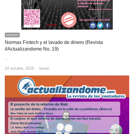
boletines
Normas Fintech y el lavado de dinero (Revista
#Actualizandome No. 19)
…
Author
24 octubre, 2018
ramon