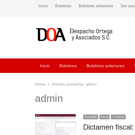
Inicio
Boletines
Boletines anteriores
Ser usu
Inicio
Boletines
Boletines anteriores
Home
Articles posted by:
admin
admin
Contable
Fiscal
+ 1 more
Dictamen fiscal: