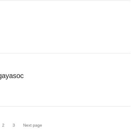
gayasoc
2
3
Next page
ge
Page
Page