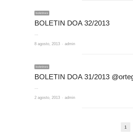
boletines
BOLETIN DOA 32/2013
…
Author
8 agosto, 2013
admin
boletines
BOLETIN DOA 31/2013 @orte
…
Author
2 agosto, 2013
admin
Paginación
1
Pa