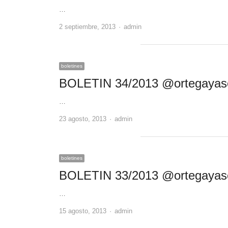
…
Author
2 septiembre, 2013
admin
boletines
BOLETIN 34/2013 @ortegayas
…
Author
23 agosto, 2013
admin
boletines
BOLETIN 33/2013 @ortegayas
…
Author
15 agosto, 2013
admin