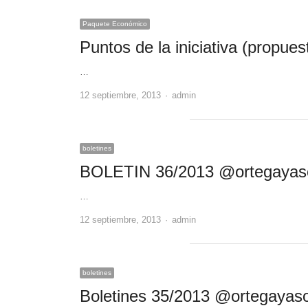
Paquete Económico
Puntos de la iniciativa (propue
…
Author
12 septiembre, 2013
admin
boletines
BOLETIN 36/2013 @ortegayas
…
Author
12 septiembre, 2013
admin
boletines
Boletines 35/2013 @ortegayas