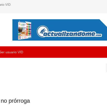
ario VID
Ser usuario VID
 no prórroga