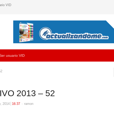
ario VID
Ser usuario VID
52
VO 2013 – 52
Author
o, 2014
16:37
ramon