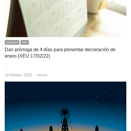
boletines
XEU
Dan prórroga de 4 días para presentar declaración de
enero (XEU 17/02/22)
…
Author
19 febrero, 2022
ramon