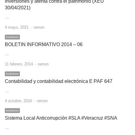
inversiones y atenta contra el patrimonio (XEU
30/04/2021)
…
Author
4 mayo, 2021
ramon
boletines
BOLETIN INFORMATIVO 2014 – 06
…
Author
11 febrero, 2014
ramon
boletines
Contabilidad y contabilidad electrónica E PAF 647
…
Author
4 octubre, 2016
ramon
boletines
Sistema Local Anticorrupción #SLA #Veracruz #SNA
…