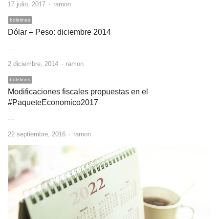
Author
17 julio, 2017
ramon
boletines
Dólar – Peso: diciembre 2014
…
Author
2 diciembre, 2014
ramon
boletines
Modificaciones fiscales propuestas en el
#PaqueteEconomico2017
…
Author
22 septiembre, 2016
ramon