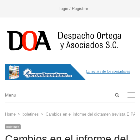
Login / Registrar
Open
Menu
Menu
search
panel
Home
boletines
Cambios en el informe del dictamen (revista E PAF 
boletines
Cambios en el informe del