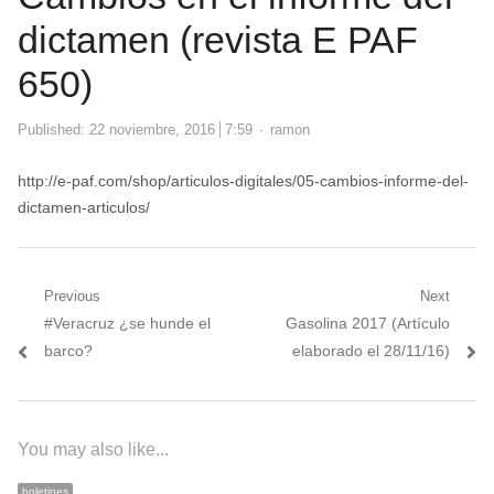
dictamen (revista E PAF
650)
Author
Published:
22 noviembre, 2016
7:59
ramon
http://e-paf.com/shop/articulos-digitales/05-cambios-informe-del-
dictamen-articulos/
Navegación
Previous
Next
Previous
Next
#Veracruz ¿se hunde el
Gasolina 2017 (Artículo
de
post:
post:
barco?
elaborado el 28/11/16)
entradas
You may also like...
boletines