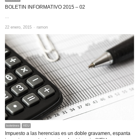
BOLETIN INFORMATIVO 2015 – 02
…
Author
22 enero, 2015
ramon
boletines
XEU
Impuesto a las herencias es un doble gravamen, espanta