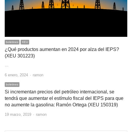
boletines
XEU
¿Qué productos aumentan en 2024 por alza del IEPS?
(XEU 301223)
…
Author
6 enero, 2024
ramon
boletines
Si incrementan precios del petróleo internacional, se
tendrá que aumentar el estímulo fiscal del IEPS para que
no aumente la gasolina: Ramón Ortega (XEU 150319)
Author
19 marzo, 2019
ramon