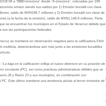
VRZCB 08 a “BBB+(mex)vra” desde “A-(mex)vra”, colocadas por 199
deicomiso emisor siendo sus saldos por 1) Emisión bursátil con clave
lones, saldo de MXN188.7 millones y 2) Emisión bursátil con clave de
nes (a la fecha de la emisión), saldo de MXN1,148.8 millones. Parte
 que se encuentran los municipios en el Estado de Veracruz debido que
a son las participaciones federales.
Veracruz se mantiene en observación negativa pero la calificadora Fitch
d crediticia, deteriorándose aún más junto a las emisiones bursátiles
rtículo.
s:
“La baja en la calificación refleja el nuevo deterioro en su posición de
vo circulante (PC), así como prácticas administrativas débiles que se
l Ramo 28 y Ramo 33 a sus municipios, en combinación con
l PC. Este último mantiene una tendencia alcista al tercer trimestre de