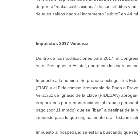
de por sí “malas calificaciones” de sus créditos y emi
de tales saldos dado el incremento “súbito” en 44 m
Impuestos 2017 Veracruz
Dentro de las modificaciones para 2017, el Congres
en el Presupuesto Estatal, ahora con los ingresos 
Impuesto a la nómina: Se propone extinguir los Fid
(FIAD) y el Fideicomiso Irrevocable de Pago a Prov
Veracruz de Ignacio de la Llave (FIDESAN) abrogand
erogaciones por remuneraciones al trabajo persona
pago (por 11 mmdp) que se “iban” a destinar de la r
impuesto para lo que originalmente era. Esta iniciat
Impuesto al hospedaje: se estaría buscando que reg