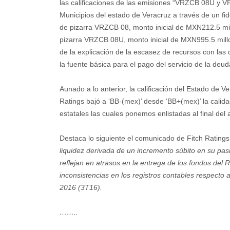
las calificaciones de las emisiones “VRZCB 08U y 
Municipios del estado de Veracruz a través de un fi
de pizarra VRZCB 08, monto inicial de MXN212.5 mil
pizarra VRZCB 08U, monto inicial de MXN995.5 millo
de la explicación de la escasez de recursos con las
la fuente básica para el pago del servicio de la deud
Aunado a lo anterior, la calificación del Estado de 
Ratings bajó a ‘BB-(mex)’ desde ‘BB+(mex)’ la calida
estatales las cuales ponemos enlistadas al final del a
Destaca lo siguiente el comunicado de Fitch Rating
liquidez derivada de un incremento súbito en su pasi
reflejan en atrasos en la entrega de los fondos de
inconsistencias en los registros contables respecto a
2016 (3T16).
……..