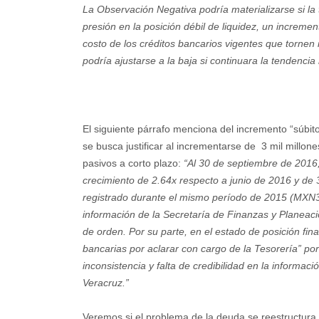
La Observación Negativa podría materializarse si la
presión en la posición débil de liquidez, un increme
costo de los créditos bancarios vigentes que tornen 
podría ajustarse a la baja si continuara la tendencia
El siguiente párrafo menciona del incremento “súbito
se busca justificar al incrementarse de 3 mil millo
pasivos a corto plazo:
“Al 30 de septiembre de 2016,
crecimiento de 2.64x respecto a junio de 2016 y de 
registrado durante el mismo período de 2015 (MXN
información de la Secretaría de Finanzas y Planeació
de orden. Por su parte, en el estado de posición fina
bancarias por aclarar con cargo de la Tesorería” po
inconsistencia y falta de credibilidad en la informac
Veracruz.”
Veremos si el problema de la deuda se reestructura 