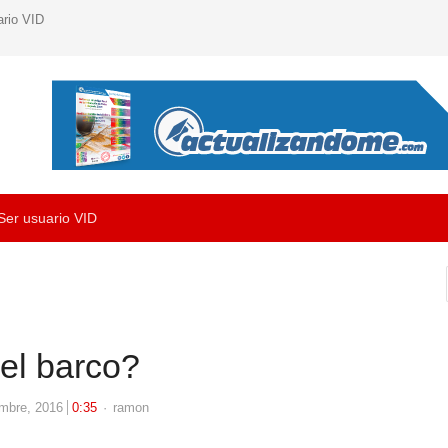
ario VID
Ser usuario VID
el barco?
Author
embre, 2016
0:35
ramon