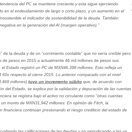
 tendencia del PC se mantiene creciente y esta sigue ejerciendo
nto en el endeudamiento de largo o corto plazo, y un aumento en el
insostenible el indicador de sostenibilidad de la deuda. También
 negativa en la generación del AI (margen operativo).”
” de la deuda y de un “corrimiento contable” que no sería creíble pero
nes de pesos en 2015 a actualmente 46 mil millones de pesos sus
 el Estado registró un PC de MXN46,398 millones. Esto refleja un
3.60x respecto al cierre 2015. Lo anterior comparado con el nivel
3,469 millones)
tuvo un incremento súbito
que, de acuerdo con
n del Estado, se explica por la validación y depuración de las cuentas
nciera se registra bajo el activo no circulante como “otras cuentas
r un monto de MXN31,942 millones. En opinión de Fitch, la
ión financiera continúan presionando el riesgo crediticio del estado de
cuidando las calificaciones de las deudas y no perjudicando a las ya