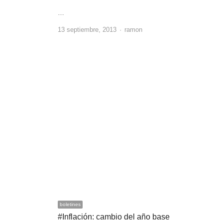
…
Author
13 septiembre, 2013
ramon
boletines
#Inflación: cambio del año base