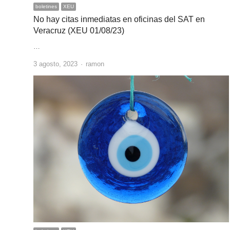
boletines
XEU
No hay citas inmediatas en oficinas del SAT en
Veracruz (XEU 01/08/23)
…
Author
3 agosto, 2023
ramon