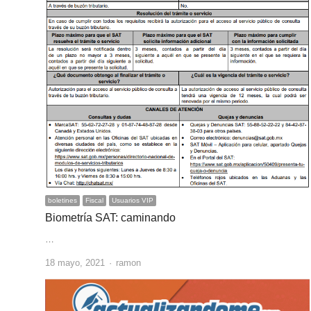
boletines
Fiscal
Usuarios VIP
Biometría SAT: caminando
…
Author
18 mayo, 2021
ramon