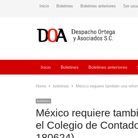
Inicio
Boletines
Boletines anteriores
Ser usu
Inicio
Boletines
Boletines anteriores
Home
boletines
México requiere también una refor
boletines
México requiere tambi
el Colegio de Contado
180624)