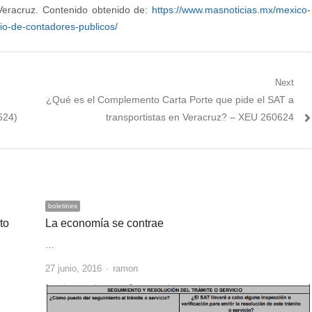
eracruz. Contenido obtenido de:
https://www.masnoticias.mx/mexico-
io-de-contadores-publicos/
Next
Next
¿Qué es el Complemento Carta Porte que pide el SAT a
post:
624)
transportistas en Veracruz? – XEU 260624
boletines
to
La economía se contrae
…
Author
27 junio, 2016
ramon