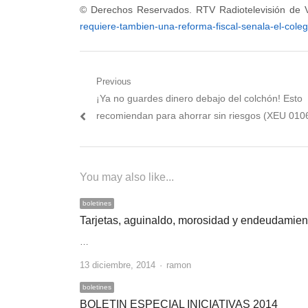
© Derechos Reservados. RTV Radiotelevisión de V
requiere-tambien-una-reforma-fiscal-senala-el-coleg
Navegación
Previous
Previous
¡Ya no guardes dinero debajo del colchón! Esto
de
post:
recomiendan para ahorrar sin riesgos (XEU 010
entradas
You may also like...
boletines
Tarjetas, aguinaldo, morosidad y endeudamien
…
Author
13 diciembre, 2014
ramon
boletines
BOLETIN ESPECIAL INICIATIVAS 2014