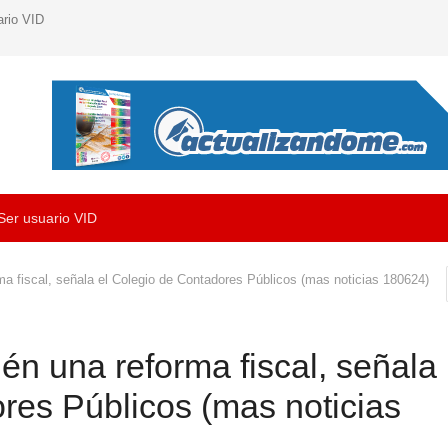
ario VID
Ser usuario VID
ma fiscal, señala el Colegio de Contadores Públicos (mas noticias 180624)
én una reforma fiscal, señala
res Públicos (mas noticias