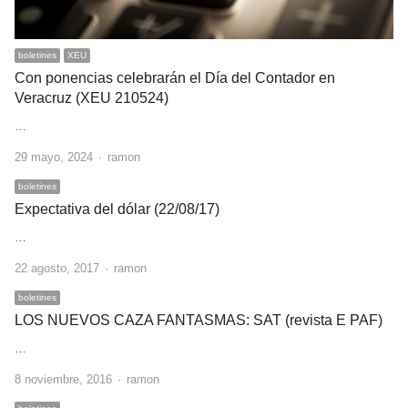
boletines
XEU
Con ponencias celebrarán el Día del Contador en
Veracruz (XEU 210524)
…
Author
29 mayo, 2024
ramon
boletines
Expectativa del dólar (22/08/17)
…
Author
22 agosto, 2017
ramon
boletines
LOS NUEVOS CAZA FANTASMAS: SAT (revista E PAF)
…
Author
8 noviembre, 2016
ramon