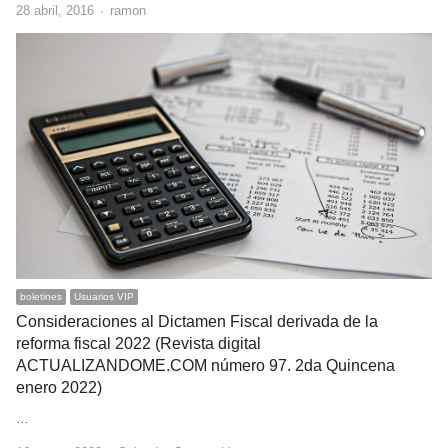
Author
28 abril, 2016
ramon
boletines
Usuarios VIP
Consideraciones al Dictamen Fiscal derivada de la
reforma fiscal 2022 (Revista digital
ACTUALIZANDOME.COM número 97. 2da Quincena
enero 2022)
…