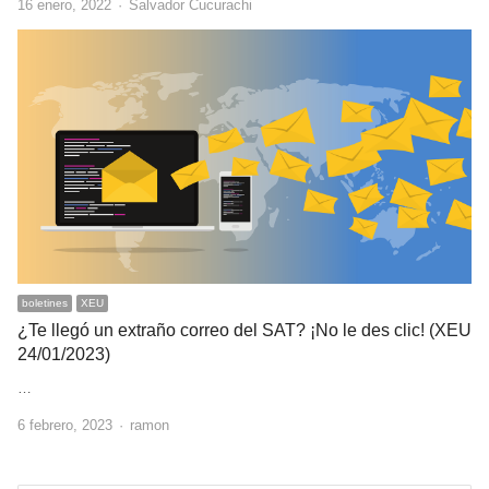
Author
16 enero, 2022
Salvador Cucurachi
boletines
XEU
¿Te llegó un extraño correo del SAT? ¡No le des clic! (XEU
24/01/2023)
…
Author
6 febrero, 2023
ramon