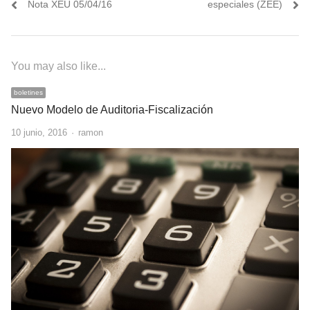
post:
post:
Nota XEU 05/04/16
especiales (ZEE)
entradas
You may also like...
boletines
Nuevo Modelo de Auditoria-Fiscalización
Author
10 junio, 2016
ramon