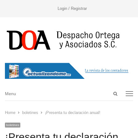
Login / Registrar
Open
Menu
Menu
search
panel
Home
boletines
¡Presenta tu declaración anual!
boletines
¡Presenta tu declaración