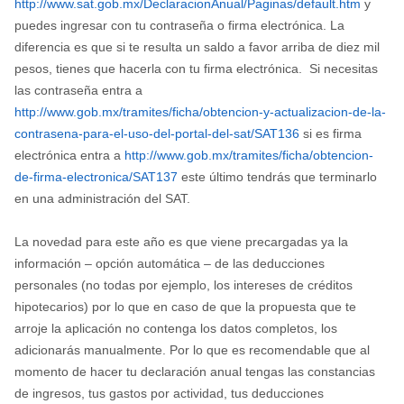
http://www.sat.gob.mx/DeclaracionAnual/Paginas/default.htm
y
puedes ingresar con tu contraseña o firma electrónica. La
diferencia es que si te resulta un saldo a favor arriba de diez mil
pesos, tienes que hacerla con tu firma electrónica. Si necesitas
las contraseña entra a
http://www.gob.mx/tramites/ficha/obtencion-y-actualizacion-de-la-
contrasena-para-el-uso-del-portal-del-sat/SAT136
si es firma
electrónica entra a
http://www.gob.mx/tramites/ficha/obtencion-
de-firma-electronica/SAT137
este último tendrás que terminarlo
en una administración del SAT.
La novedad para este año es que viene precargadas ya la
información – opción automática – de las deducciones
personales (no todas por ejemplo, los intereses de créditos
hipotecarios) por lo que en caso de que la propuesta que te
arroje la aplicación no contenga los datos completos, los
adicionarás manualmente. Por lo que es recomendable que al
momento de hacer tu declaración anual tengas las constancias
de ingresos, tus gastos por actividad, tus deducciones