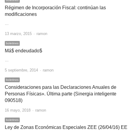
boletines
Régimen de Incorporación Fiscal: continúan las
modificaciones
…
Author
13 marzo, 2015
ramon
boletines
Má$ endeudado$
…
Author
5 septiembre, 2014
ramon
boletines
Consideraciones para las Declaraciones Anuales de
Personas Físicas». Última parte (Sinergia inteligente
090518)
Author
16 mayo, 2018
ramon
boletines
Ley de Zonas Económicas Especiales ZEE (26/04/16) EE