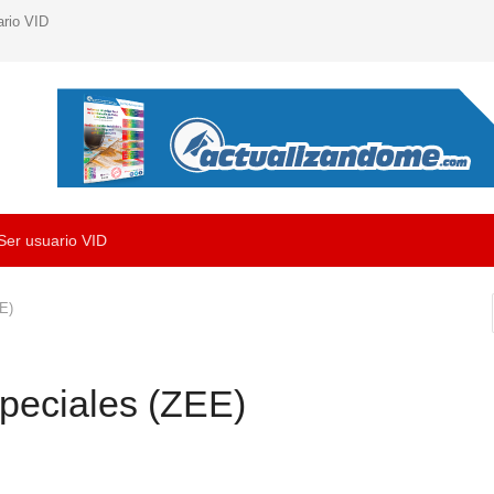
ario VID
Ser usuario VID
E)
peciales (ZEE)