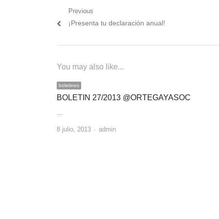
Navegación
Previous
Previous
¡Presenta tu declaración anual!
de
post:
entradas
You may also like...
boletines
BOLETIN 27/2013 @ORTEGAYASOC
…
Author
8 julio, 2013
admin