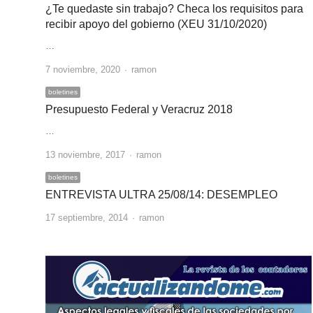
¿Te quedaste sin trabajo? Checa los requisitos para
recibir apoyo del gobierno (XEU 31/10/2020)
…
Author
7 noviembre, 2020
ramon
boletines
Presupuesto Federal y Veracruz 2018
…
Author
13 noviembre, 2017
ramon
boletines
ENTREVISTA ULTRA 25/08/14: DESEMPLEO
Author
17 septiembre, 2014
ramon