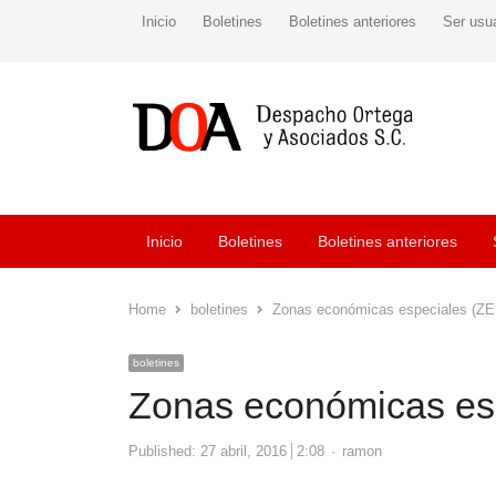
Inicio
Boletines
Boletines anteriores
Ser usu
Inicio
Boletines
Boletines anteriores
Home
boletines
Zonas económicas especiales (ZE
boletines
Zonas económicas es
Author
Published:
27 abril, 2016
2:08
ramon