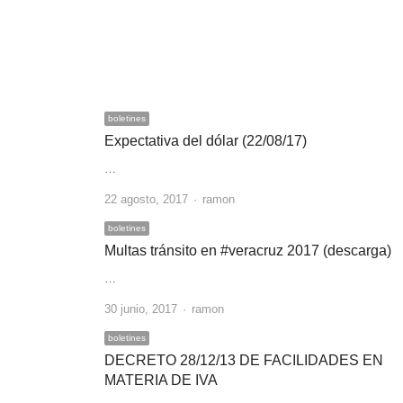
boletines
Expectativa del dólar (22/08/17)
…
Author
22 agosto, 2017
ramon
boletines
Multas tránsito en #veracruz 2017 (descarga)
…
Author
30 junio, 2017
ramon
boletines
DECRETO 28/12/13 DE FACILIDADES EN
MATERIA DE IVA