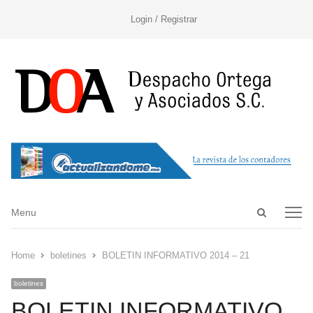
Login / Registrar
Open
Menu
Menu
search
panel
Home
boletines
BOLETIN INFORMATIVO 2014 – 21
boletines
BOLETIN INFORMATIVO