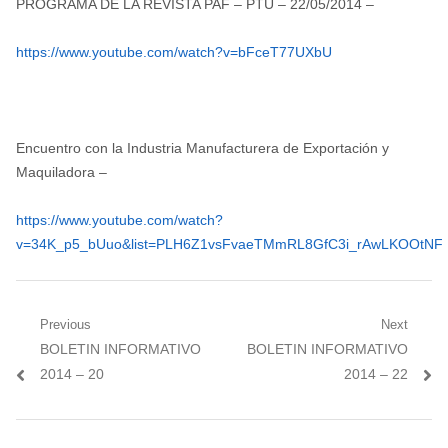
PROGRAMA DE LA REVISTA PAF – PTU – 22/05/2014 –
https://www.youtube.com/watch?v=bFceT77UXbU
Encuentro con la Industria Manufacturera de Exportación y
Maquiladora –
https://www.youtube.com/watch?
v=34K_p5_bUuo&list=PLH6Z1vsFvaeTMmRL8GfC3i_rAwLKOOtNF
Navegación
Previous
Next
Previous
Next
BOLETIN INFORMATIVO
BOLETIN INFORMATIVO
de
post:
post:
2014 – 20
2014 – 22
entradas