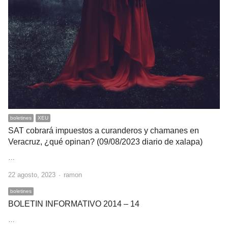
boletines
XEU
SAT cobrará impuestos a curanderos y chamanes en
Veracruz, ¿qué opinan? (09/08/2023 diario de xalapa)
…
Author
22 agosto, 2023
ramon
boletines
BOLETIN INFORMATIVO 2014 – 14
…