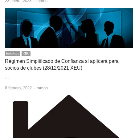
Author
23 enero, 2023
ramon
boletines
XEU
Régimen Simplificado de Confianza sí aplicará para
socios de clubes (28/12/2021 XEU)
…
Author
6 febrero, 2022
ramon