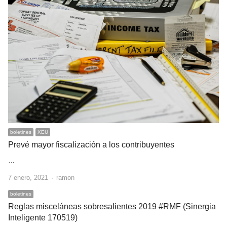
boletines
XEU
Prevé mayor fiscalización a los contribuyentes
…
Author
7 enero, 2021
ramon
boletines
Reglas misceláneas sobresalientes 2019 #RMF (Sinergia
Inteligente 170519)