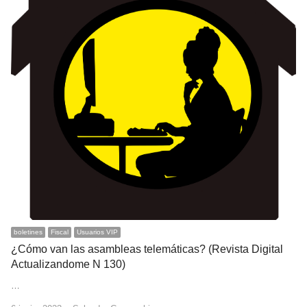
boletines
Fiscal
Usuarios VIP
¿Cómo van las asambleas telemáticas? (Revista Digital
Actualizandome N 130)
…