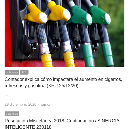
boletines
XEU
Contador explica cómo impactará el aumento en cigarros,
refrescos y gasolina (XEU 25/12/20)
…
Author
29 diciembre, 2020
ramon
boletines
Resolución Miscelánea 2018, Continuación / SINERGIA
INTELIGENTE 230118