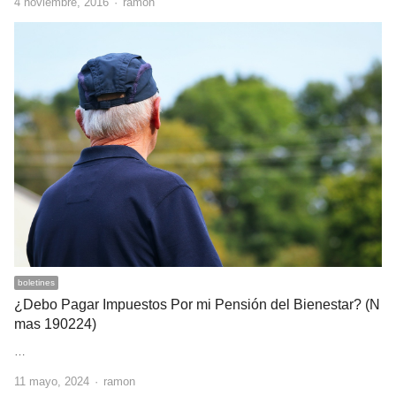
Author
4 noviembre, 2016
ramon
boletines
¿Debo Pagar Impuestos Por mi Pensión del Bienestar? (N
mas 190224)
…
Author
11 mayo, 2024
ramon