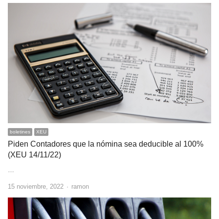
boletines
XEU
Piden Contadores que la nómina sea deducible al 100%
(XEU 14/11/22)
…
Author
15 noviembre, 2022
ramon