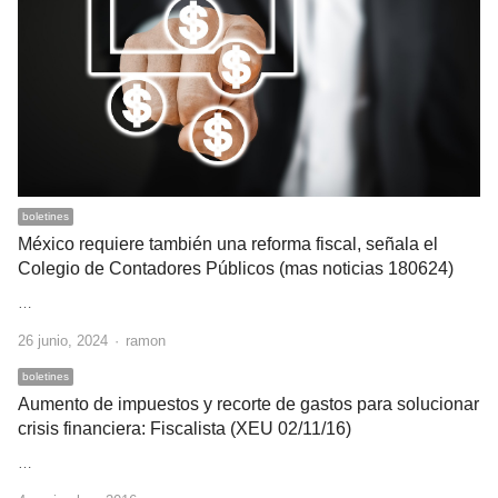
boletines
México requiere también una reforma fiscal, señala el
Colegio de Contadores Públicos (mas noticias 180624)
…
Author
26 junio, 2024
ramon
boletines
Aumento de impuestos y recorte de gastos para solucionar
crisis financiera: Fiscalista (XEU 02/11/16)
…