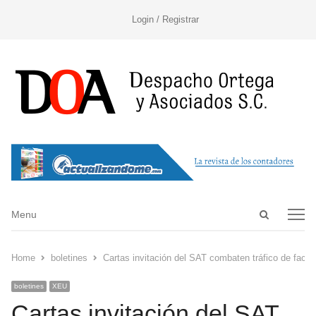
Login / Registrar
Open
Menu
Menu
search
panel
Home
boletines
Cartas invitación del SAT combaten tráfico de factu
boletines
XEU
Cartas invitación del SAT