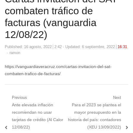
combaten tráfico de
facturas (vanguardia
12/08/22)
Published:
16 agosto, 2022
2:42
Updated: 6 septiembre, 2022
16:31
Author
ramon
https://vanguardiaveracruz.com/cartas-invitacion-del-sat-
combaten-trafico-de-facturas/
Navegación
Previous
Next
Previous
Next
Ante elevada inflación
Para el 2023 se plantea el
de
post:
post:
recomiendan no usar
mayor presupuesto en la
entradas
tarjetas de crédito (Al Calor
historia del país: contadores
12/08/22)
(XEU 13/09/2022)