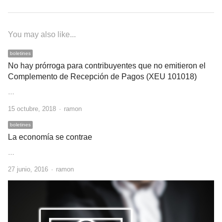
You may also like...
boletines
No hay prórroga para contribuyentes que no emitieron el
Complemento de Recepción de Pagos (XEU 101018)
…
Author
15 octubre, 2018
ramon
boletines
La economía se contrae
…
Author
27 junio, 2016
ramon