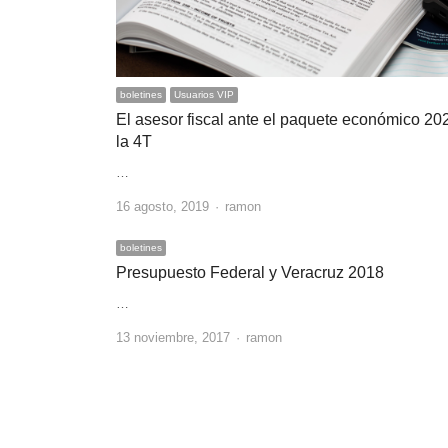
boletines
Usuarios VIP
El asesor fiscal ante el paquete económico 20
la 4T
…
Author
16 agosto, 2019
ramon
boletines
Presupuesto Federal y Veracruz 2018
…
Author
13 noviembre, 2017
ramon