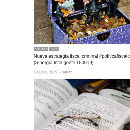
boletines
Fiscal
Nueva estrategia fiscal criminal #politicafiscalc
(Sinergia Inteligente 180619)
Author
19 junio, 2019
ramon