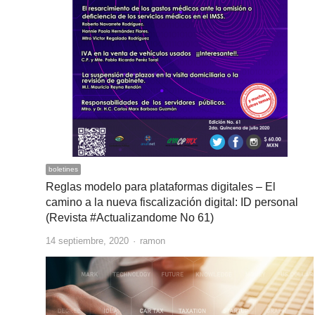
boletines
Reglas modelo para plataformas digitales – El
camino a la nueva fiscalización digital: ID personal
(Revista #Actualizandome No 61)
Author
14 septiembre, 2020
ramon