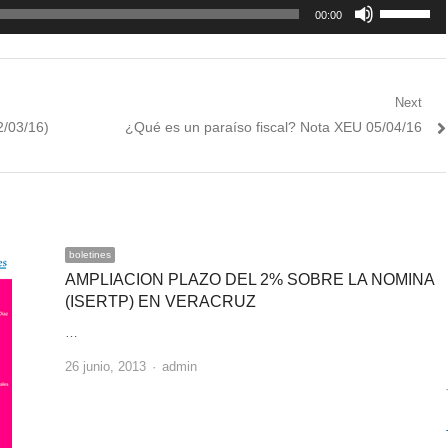
Utiliza
00:00
las
teclas
de
flecha
Next
arriba/aba
Next
2/03/16)
¿Qué es un paraíso fiscal? Nota XEU 05/04/16
para
post:
aumentar
o
disminuir
el
boletines
volumen.
AMPLIACION PLAZO DEL 2% SOBRE LA NOMINA
(ISERTP) EN VERACRUZ
…
Author
26 junio, 2013
admin