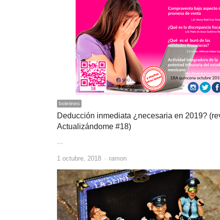
boletines
Deducción inmediata ¿necesaria en 2019? (rev
Actualizándome #18)
…
Author
1 octubre, 2018
ramon