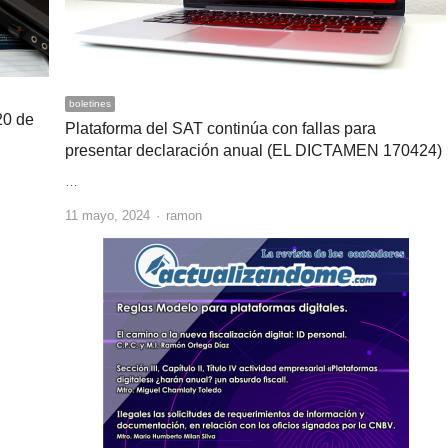
boletines
20 de
Plataforma del SAT continúa con fallas para
presentar declaración anual (EL DICTAMEN 170424)
…
Author
11 mayo, 2024
ramon