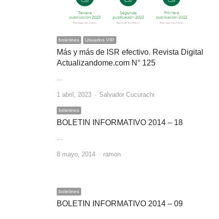
boletines
Usuarios VIP
Más y más de ISR efectivo. Revista Digital
Actualizandome.com N° 125
…
Author
1 abril, 2023
Salvador Cucurachi
boletines
BOLETIN INFORMATIVO 2014 – 18
…
Author
8 mayo, 2014
ramon
boletines
BOLETIN INFORMATIVO 2014 – 09
…