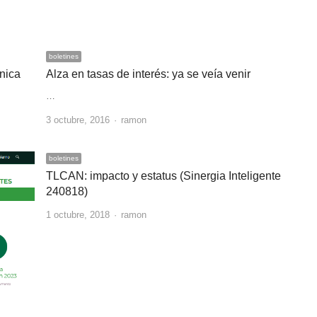
boletines
nica
Alza en tasas de interés: ya se veía venir
…
Author
3 octubre, 2016
ramon
boletines
TLCAN: impacto y estatus (Sinergia Inteligente
240818)
Author
1 octubre, 2018
ramon