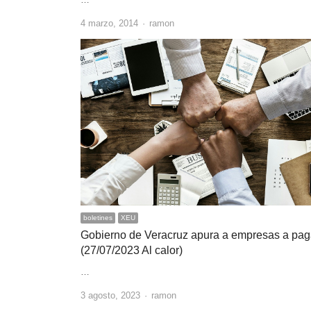
Author
4 marzo, 2014
ramon
boletines
XEU
Gobierno de Veracruz apura a empresas a pag
(27/07/2023 Al calor)
…
Author
3 agosto, 2023
ramon