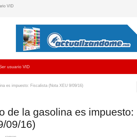
ario VID
Ser usuario VID
lina es impuesto: Fiscalista (Nota XEU 9/09/16)
o de la gasolina es impuesto:
9/09/16)
Author
4
ramon