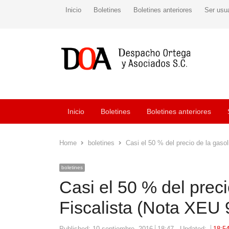
Inicio
Boletines
Boletines anteriores
Ser usu
Inicio
Boletines
Boletines anteriores
Home
boletines
Casi el 50 % del precio de la gaso
boletines
Casi el 50 % del preci
Fiscalista (Nota XEU 
Published:
10 septiembre, 2016
18:47
Updated:
18:5