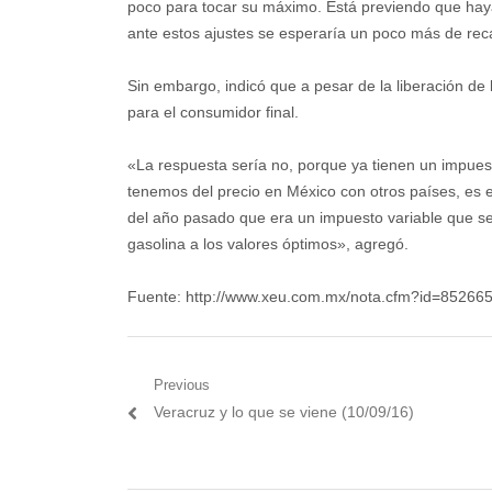
poco para tocar su máximo. Está previendo que haya t
ante estos ajustes se esperaría un poco más de reca
Sin embargo, indicó que a pesar de la liberación de 
para el consumidor final.
«La respuesta sería no, porque ya tienen un impuest
tenemos del precio en México con otros países, es e
del año pasado que era un impuesto variable que se v
gasolina a los valores óptimos», agregó.
Fuente: http://www.xeu.com.mx/nota.cfm?id=85266
Navegación
Previous
Previous
Veracruz y lo que se viene (10/09/16)
de
post:
entradas