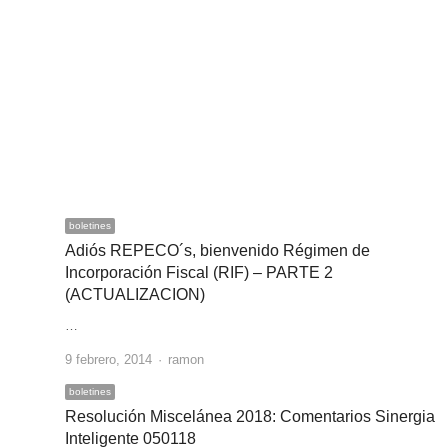
boletines
Adiós REPECO´s, bienvenido Régimen de
Incorporación Fiscal (RIF) – PARTE 2
(ACTUALIZACION)
…
Author
9 febrero, 2014
ramon
boletines
Resolución Miscelánea 2018: Comentarios Sinergia
Inteligente 050118