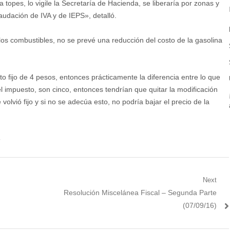
opes, lo vigile la Secretaría de Hacienda, se liberaría por zonas y
udación de IVA y de IEPS», detalló.
los combustibles, no se prevé una reducción del costo de la gasolina
o fijo de 4 pesos, entonces prácticamente la diferencia entre lo que
l impuesto, son cinco, entonces tendrían que quitar la modificación
olvió fijo y si no se adecúa esto, no podría bajar el precio de la
5
Next
Next
Resolución Miscelánea Fiscal – Segunda Parte
post:
(07/09/16)