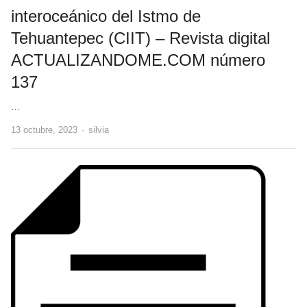
interoceánico del Istmo de
Tehuantepec (CIIT) – Revista digital
ACTUALIZANDOME.COM número
137
…
Author
13 octubre, 2023
silvia