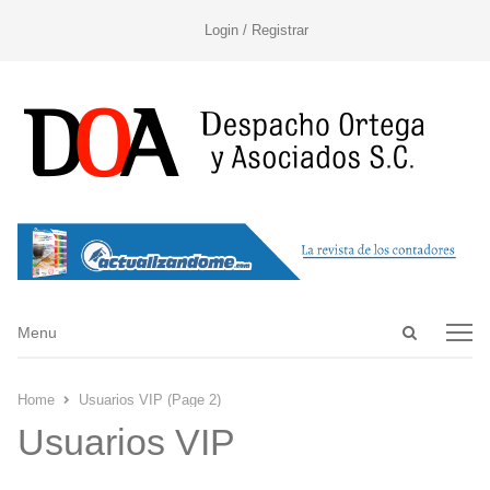
Login / Registrar
Open
Menu
Menu
search
panel
Home
Usuarios VIP (Page 2)
Usuarios VIP