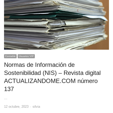
Contable
Usuarios VIP
Normas de Información de
Sostenibilidad (NIS) – Revista digital
ACTUALIZANDOME.COM número
137
…
Author
12 octubre, 2023
silvia