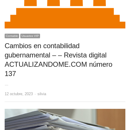
Contable
Usuarios VIP
Cambios en contabilidad
gubernamental – – Revista digital
ACTUALIZANDOME.COM número
137
…
Author
12 octubre, 2023
silvia