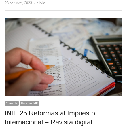
Author
23 octubre, 2023
silvia
Contable
Usuarios VIP
INIF 25 Reformas al Impuesto
Internacional – Revista digital