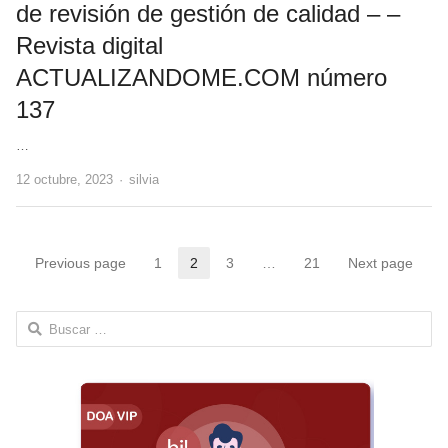
de revisión de gestión de calidad – –
Revista digital
ACTUALIZANDOME.COM número
137
…
Author
12 octubre, 2023
silvia
Paginación
Previous page
1
2
3
…
21
Next page
Page
Page
Page
Page
de
Buscar:
entradas