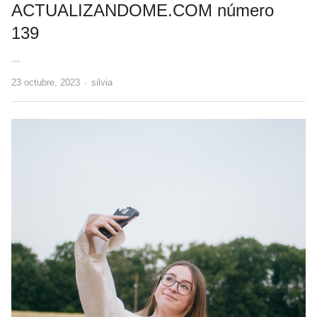
ACTUALIZANDOME.COM número
139
…
Author
23 octubre, 2023
silvia