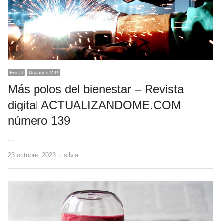
Fiscal
Usuarios VIP
Más polos del bienestar – Revista
digital ACTUALIZANDOME.COM
número 139
…
Author
23 octubre, 2023
silvia