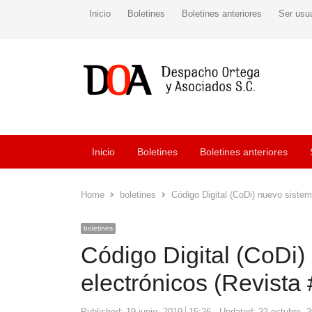
Inicio
Boletines
Boletines anteriores
Ser usu
Inicio
Boletines
Boletines anteriores
Home
boletines
Código Digital (CoDi) nuevo siste
boletines
Código Digital (CoDi
electrónicos (Revista
Published:
19 junio, 2019
15:26
Updated: 22 octubre, 