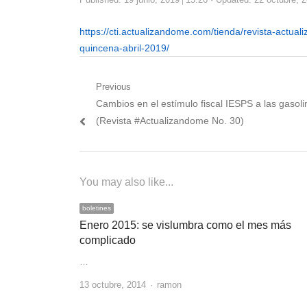
https://cti.actualizandome.com/tienda/revista-actu
quincena-abril-2019/
Navegación
Previous
Previous
Cambios en el estímulo fiscal IESPS a las gasoli
de
post:
(Revista #Actualizandome No. 30)
entradas
You may also like...
boletines
Enero 2015: se vislumbra como el mes más
complicado
…
Author
13 octubre, 2014
ramon