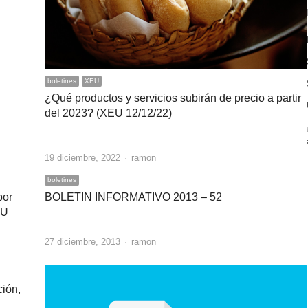
boletines
XEU
¿Qué productos y servicios subirán de precio a partir
del 2023? (XEU 12/12/22)
…
Author
19 diciembre, 2022
ramon
boletines
por
BOLETIN INFORMATIVO 2013 – 52
EU
…
Author
27 diciembre, 2013
ramon
ción,