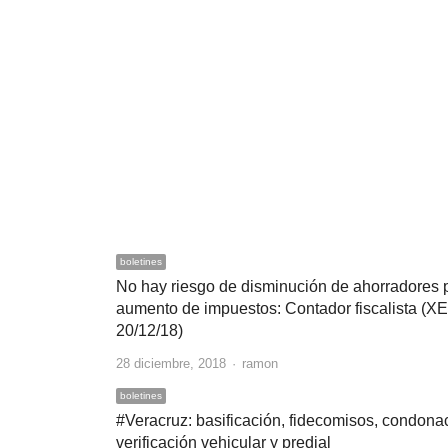
boletines
No hay riesgo de disminución de ahorradores 
aumento de impuestos: Contador fiscalista (X
20/12/18)
Author
28 diciembre, 2018
ramon
boletines
#Veracruz: basificación, fidecomisos, condona
verificación vehicular y predial