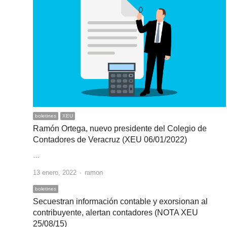
boletines
XEU
Ramón Ortega, nuevo presidente del Colegio de
Contadores de Veracruz (XEU 06/01/2022)
…
Author
13 enero, 2022
ramon
boletines
Secuestran información contable y exorsionan al
contribuyente, alertan contadores (NOTA XEU
25/08/15)