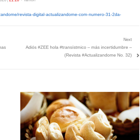
alizandome/revista-digital-actualizandome-com-numero-31-2da-
Next
Next
nas
Adiós #ZEE hola #transístmico – más incertidumbre –
post:
(Revista #Actualizandome No. 32)