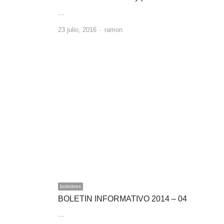
…
Author
23 julio, 2016
ramon
boletines
BOLETIN INFORMATIVO 2014 – 04
…