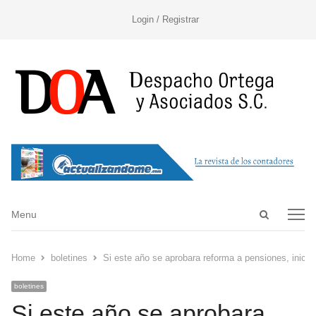
Login / Registrar
Open
Menu
Menu
search
panel
Home
boletines
Si este año se aprobara reforma a pensiones, inici
boletines
Si este año se aprobara