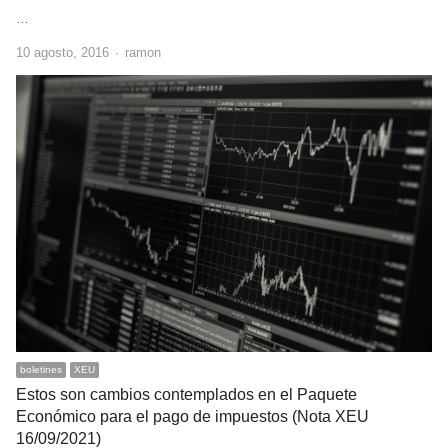
…
Author
10 agosto, 2016
ramon
boletines
XEU
Estos son cambios contemplados en el Paquete
Económico para el pago de impuestos (Nota XEU
16/09/2021)