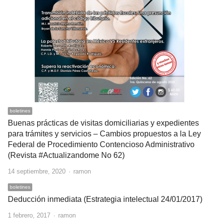
boletines
Buenas prácticas de visitas domiciliarias y expedientes
para trámites y servicios – Cambios propuestos a la Ley
Federal de Procedimiento Contencioso Administrativo
(Revista #Actualizandome No 62)
Author
14 septiembre, 2020
ramon
boletines
Deducción inmediata (Estrategia intelectual 24/01/2017)
Author
1 febrero, 2017
ramon