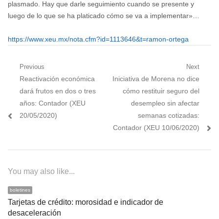
plasmado. Hay que darle seguimiento cuando se presente y
luego de lo que se ha platicado cómo se va a implementar»…
https://www.xeu.mx/nota.cfm?id=1113646&t=ramon-ortega
Navegación
Previous
Next
Previous
Next
Reactivación económica
Iniciativa de Morena no dice
de
post:
post:
dará frutos en dos o tres
cómo restituir seguro del
entradas
años: Contador (XEU
desempleo sin afectar
20/05/2020)
semanas cotizadas:
Contador (XEU 10/06/2020)
You may also like...
boletines
Tarjetas de crédito: morosidad e indicador de
desaceleración