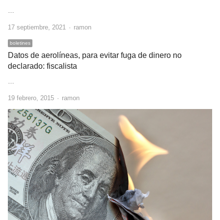
…
Author
17 septiembre, 2021
ramon
boletines
Datos de aerolíneas, para evitar fuga de dinero no
declarado: fiscalista
…
Author
19 febrero, 2015
ramon