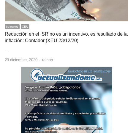
boletines
XEU
Reducción en el ISR no es un incentivo, es resultado de la
inflación: Contador (XEU 23/12/20)
…
Author
29 diciembre, 2020
ramon