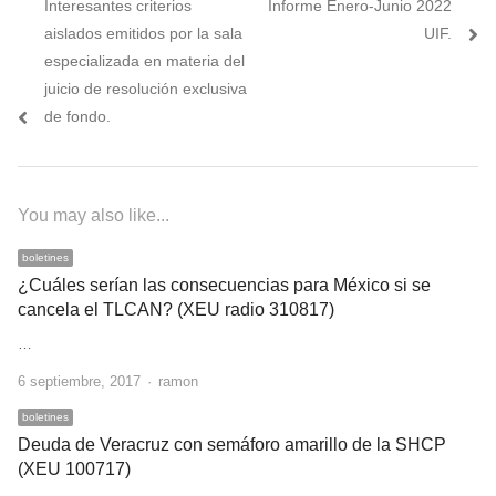
Previous
Next
Interesantes criterios
Informe Enero-Junio 2022
de
post:
post:
aislados emitidos por la sala
UIF.
entradas
especializada en materia del
juicio de resolución exclusiva
de fondo.
You may also like...
boletines
¿Cuáles serían las consecuencias para México si se
cancela el TLCAN? (XEU radio 310817)
…
Author
6 septiembre, 2017
ramon
boletines
Deuda de Veracruz con semáforo amarillo de la SHCP
(XEU 100717)