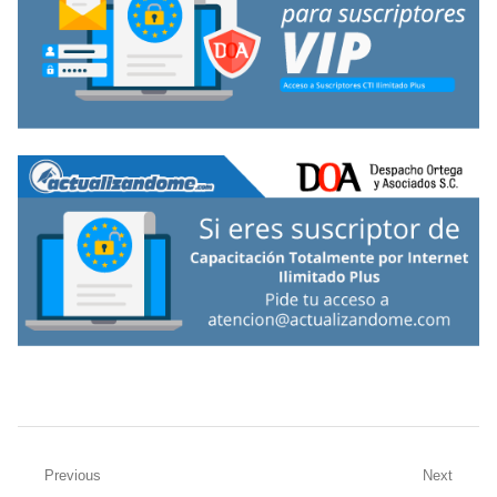
Navegación
Previous
Next