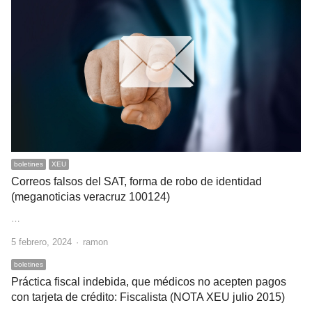
boletines
XEU
Correos falsos del SAT, forma de robo de identidad
(meganoticias veracruz 100124)
…
Author
5 febrero, 2024
ramon
boletines
Práctica fiscal indebida, que médicos no acepten pagos
con tarjeta de crédito: Fiscalista (NOTA XEU julio 2015)