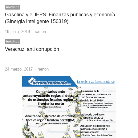
boletines
Gasolina y el IEPS: Finanzas publicas y economía
(Sinergia inteligente 150319)
Author
19 junio, 2019
ramon
boletines
Veracruz: anti corrupción
…
Author
24 marzo, 2017
ramon