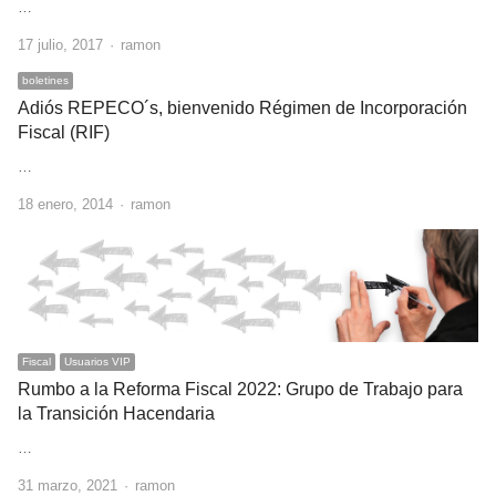
…
Author
17 julio, 2017
ramon
boletines
Adiós REPECO´s, bienvenido Régimen de Incorporación
Fiscal (RIF)
…
Author
18 enero, 2014
ramon
Fiscal
Usuarios VIP
Rumbo a la Reforma Fiscal 2022: Grupo de Trabajo para
la Transición Hacendaria
…
Author
31 marzo, 2021
ramon