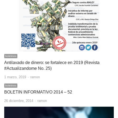
boletines
Antilavado de dinero: se fortalece en 2019 (Revista
#Actualizandome No. 25)
Author
1 marzo, 2019
ramon
boletines
BOLETIN INFORMATIVO 2014 – 52
Author
26 diciembre, 2014
ramon