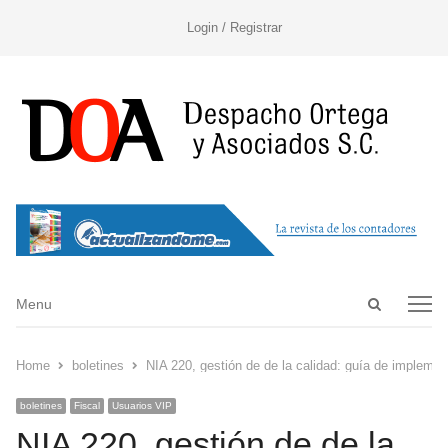
Login / Registrar
Open
Menu
Menu
search
panel
Home
boletines
NIA 220, gestión de de la calidad: guía de implemen
boletines
Fiscal
Usuarios VIP
NIA 220, gestión de de la