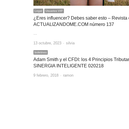
Legal
Usuarios VIP
¿Eres influencer? Debes saber esto – Revista d
ACTUALIZANDOME.COM número 137
…
Author
13 octubre, 2023
silvia
boletines
Adam Smith y el CFDI: los 4 Principios Tributar
SINERGIA INTELIGENTE 020218
Author
9 febrero, 2018
ramon