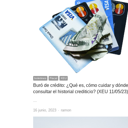
boletines
Fiscal
XEU
Buró de crédito: ¿Qué es, cómo cuidar y dónd
consultar el historial crediticio? (XEU 11/05/23)
…
Author
16 junio, 2023
ramon