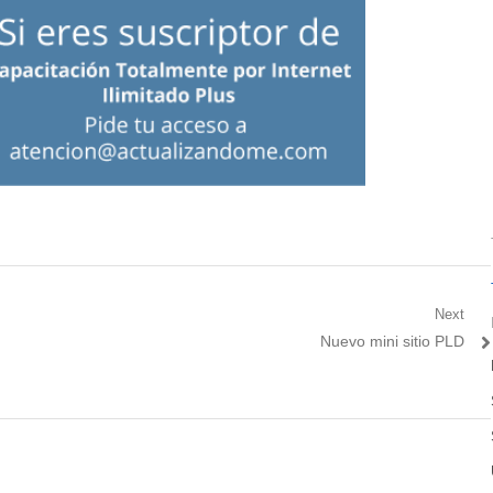
Next
Next
Nuevo mini sitio PLD
post: