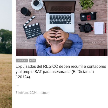
boletines
XEU
Expulsados del RESICO deben recurrir a contadores
y al propio SAT para asesorarse (El Dictamen
120124)
…
Author
5 febrero, 2024
ramon