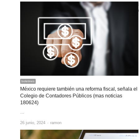
boletines
México requiere también una reforma fiscal, señala el
Colegio de Contadores Públicos (mas noticias
180624)
…
Author
26 junio, 2024
ramon