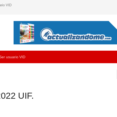
ario VID
Ser usuario VID
2022 UIF.