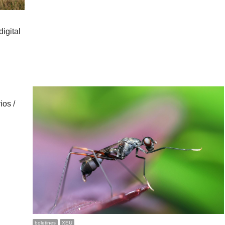
igital
ios /
boletines
XEU