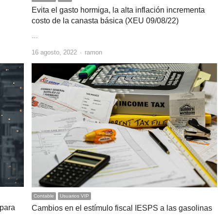
Evita el gasto hormiga, la alta inflación incrementa
costo de la canasta básica (XEU 09/08/22)
…
Author
16 agosto, 2022
ramon
Contable
Usuarios VIP
 para
Cambios en el estímulo fiscal IESPS a las gasolinas