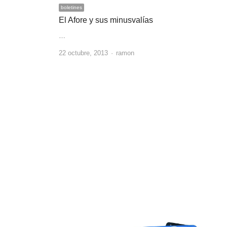
boletines
El Afore y sus minusvalías
…
Author
22 octubre, 2013
ramon