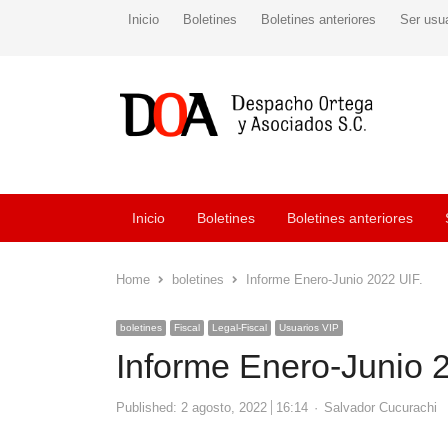
Inicio
Boletines
Boletines anteriores
Ser usu
Inicio
Boletines
Boletines anteriores
Home
boletines
Informe Enero-Junio 2022 UIF.
boletines
Fiscal
Legal-Fiscal
Usuarios VIP
Informe Enero-Junio 
Author
Published:
2 agosto, 2022
16:14
Salvador Cucurachi