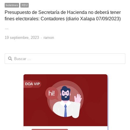
boletines
XEU
Presupuesto de Secretaría de Hacienda no deberá tener
fines electorales: Contadores (diario Xalapa 07/09/2023)
…
Author
19 septiembre, 2023
ramon
Buscar: