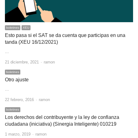
boletines
XEU
Esto pasa si el SAT se da cuenta que participas en una
tanda (XEU 16/12/2021)
…
Author
21 diciembre, 2021
ramon
boletines
Otro ajuste
…
Author
22 febrero, 2016
ramon
boletines
Los derechos del contribuyente y la ley de confianza
ciudadana (iniciativa) (Sinergia Inteligente) 010219
Author
1 marzo, 2019
ramon