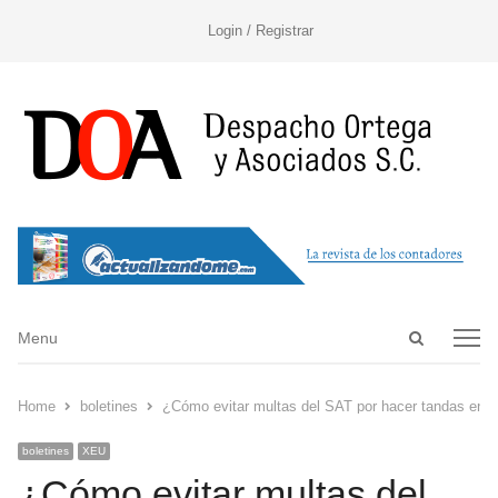
Login / Registrar
Open
Menu
Menu
search
panel
Home
boletines
¿Cómo evitar multas del SAT por hacer tandas en V
boletines
XEU
¿Cómo evitar multas del