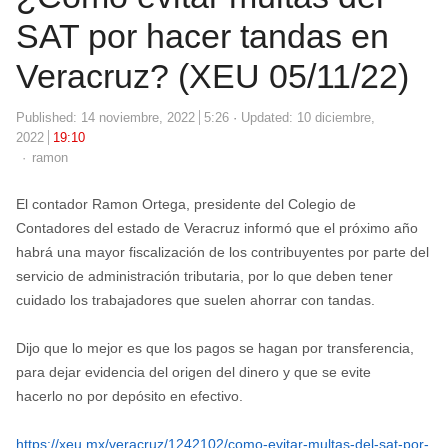
SAT por hacer tandas en
Veracruz? (XEU 05/11/22)
Published:
14 noviembre, 2022
5:26
Updated: 10 diciembre,
2022
19:10
Author
ramon
El contador Ramon Ortega, presidente del Colegio de
Contadores del estado de Veracruz informó que el próximo año
habrá una mayor fiscalización de los contribuyentes por parte del
servicio de administración tributaria, por lo que deben tener
cuidado los trabajadores que suelen ahorrar con tandas.
Dijo que lo mejor es que los pagos se hagan por transferencia,
para dejar evidencia del origen del dinero y que se evite
hacerlo no por depósito en efectivo.
https://xeu.mx/veracruz/1242102/como-evitar-multas-del-sat-por-