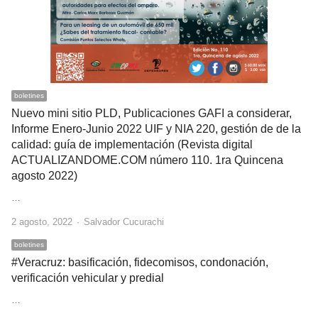
boletines
Nuevo mini sitio PLD, Publicaciones GAFI a considerar,
Informe Enero-Junio 2022 UIF y NIA 220, gestión de de la
calidad: guía de implementación (Revista digital
ACTUALIZANDOME.COM número 110. 1ra Quincena
agosto 2022)
…
Author
2 agosto, 2022
Salvador Cucurachi
boletines
#Veracruz: basificación, fidecomisos, condonación,
verificación vehicular y predial
…