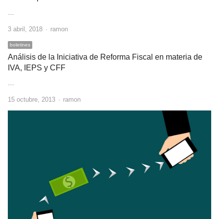
…
Author
3 abril, 2018
ramon
boletines
Análisis de la Iniciativa de Reforma Fiscal en materia de
IVA, IEPS y CFF
…
Author
15 octubre, 2013
ramon