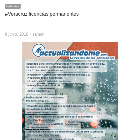
boletines
#‎Veracruz‬ licencias permanentes
…
Author
8 junio, 2016
ramon