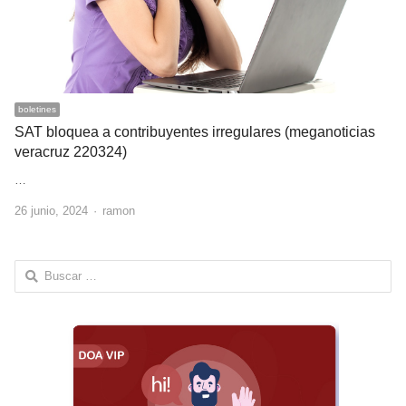
boletines
SAT bloquea a contribuyentes irregulares (meganoticias
veracruz 220324)
…
Author
26 junio, 2024
ramon
Buscar: