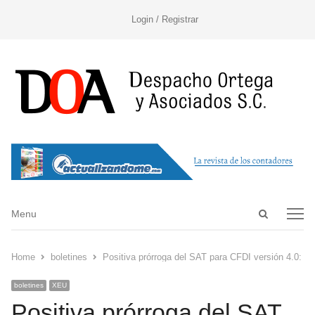
Login / Registrar
Open
Menu
Menu
search
panel
Home
boletines
Positiva prórroga del SAT para CFDI versión 4.0: C
boletines
XEU
Positiva prórroga del SAT