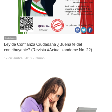
boletines
Ley de Confianza Ciudadana ¿Buena fe del
contribuyente? (Revista #Actualizandome No. 22)
Author
17 diciembre, 2018
ramon