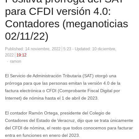
para CFDI versión 4.0:
Contadores (meganoticias
02/11/22)
Published:
14 noviembre, 2022
5:23
Updated: 10 diciembre,
2022
19:12
Author
ramon
El Servicio de Administración Tributaria (SAT) otorgó una
prórroga para que las personas emitan la versión 4.0 de la
factura electrónica o CFDI (Comprobante Fiscal Digital por
Internet) de nómina hasta el 1 de abril de 2023.
El contador Ramón Ortega, presidente del Colegio de
Contadores del Estado de Veracruz, dijo que se trata únicamente
del CFDI de nómina, el resto que todos conocemos para facturar
entra en funciones en enero del 2023.