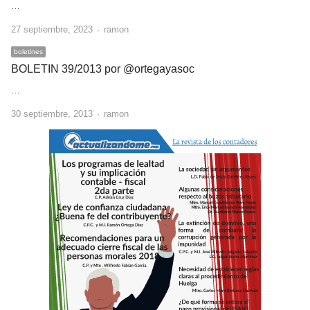
…
Author
27 septiembre, 2023
ramon
boletines
BOLETIN 39/2013 por @ortegayasoc
…
Author
30 septiembre, 2013
ramon