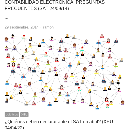
CONTABILIDAD ELECTRONICA: PREGUNTAS
FRECUENTES (SAT 24/09/14)
…
Author
29 septiembre, 2014
ramon
boletines
XEU
¿Quiénes deben declarar ante el SAT en abril? (XEU
04/04/22)