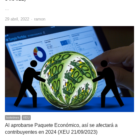
…
Author
29 abril, 2022
ramon
boletines
XEU
Al aprobarse Paquete Económico, así se afectará a
contribuyentes en 2024 (XEU 21/09/2023)