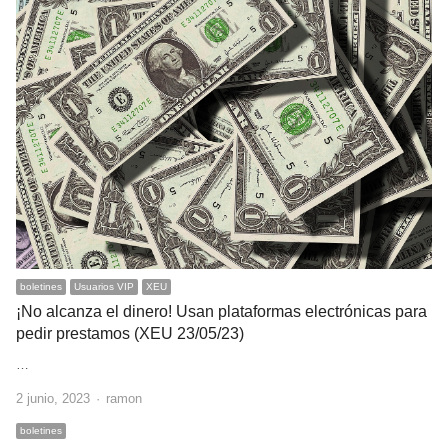
boletines
Usuarios VIP
XEU
¡No alcanza el dinero! Usan plataformas electrónicas para
pedir prestamos (XEU 23/05/23)
…
Author
2 junio, 2023
ramon
boletines