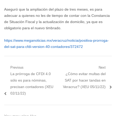
Aseguró que la ampliación del plazo de tres meses, es para
adecuar a quienes no les de tiempo de contar con la Constancia
de Situación Fiscal y la actualización de domicilio, ya que es
obligatorio para el nuevo timbrado.
https://www.meganoticias.mx/veracruz/noticia/positiva-prorroga-
del-sat-para-cfdi-version-40-contadores/372472
Navegación
Previous
Next
Previous
Next
La prórroga de CFDI 4.0
¿Cómo evitar multas del
de
post:
post:
sólo es para nóminas,
SAT por hacer tandas en
entradas
precisan contadores (XEU
Veracruz? (XEU 05/11/22)
02/11/22)