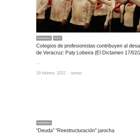
boletines
XEU
Colegios de profesionistas contribuyen al desa
de Veracruz: Paty Lobeira (El Dictamen 17/02/
…
Author
19 febrero, 2022
ramon
boletines
“Deuda” “Reestructuración” jarocha