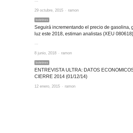
…
Author
29 octubre, 2015
ramon
boletines
Seguirá incrementando el precio de gasolina, 
luz este 2018, estiman analistas (XEU 080618
…
Author
8 junio, 2018
ramon
boletines
ENTREVISTA ULTRA: DATOS ECONOMICOS
CIERRE 2014 (01/12/14)
Author
12 enero, 2015
ramon