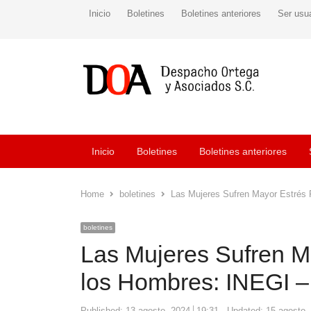
Inicio
Boletines
Boletines anteriores
Ser usu
Inicio
Boletines
Boletines anteriores
Home
boletines
Las Mujeres Sufren Mayor Estrés 
boletines
Las Mujeres Sufren M
los Hombres: INEGI 
Published:
13 agosto, 2024
19:31
Updated: 15 agosto,