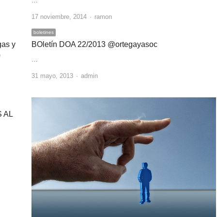
…
Author
17 noviembre, 2014
ramon
boletines
gas y
BOletín DOA 22/2013 @ortegayasoc
)
…
Author
31 mayo, 2013
admin
 AL