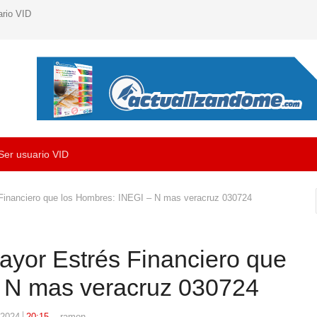
ario VID
Ser usuario VID
Financiero que los Hombres: INEGI – N mas veracruz 030724
ayor Estrés Financiero que
– N mas veracruz 030724
Author
 2024
20:15
ramon