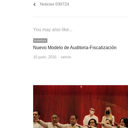
de
post:
Noticias 030724
entradas
You may also like...
boletines
Nuevo Modelo de Auditoria-Fiscalización
Author
10 junio, 2016
ramon