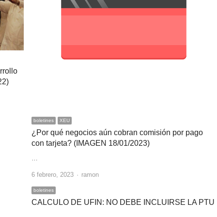
rrollo
22)
boletines
XEU
¿Por qué negocios aún cobran comisión por pago
con tarjeta? (IMAGEN 18/01/2023)
…
Author
6 febrero, 2023
ramon
boletines
CALCULO DE UFIN: NO DEBE INCLUIRSE LA PTU