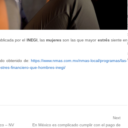
blicada por el
INEGI
, las
mujeres
son las que mayor
estrés
siente en
ido obtenido de:
https://www.nmas.com.mx/nmas-local/programas/las-
estres-financiero-que-hombres-inegi/
Next
Next
ico – NV
En México es complicado cumplir con el pago de