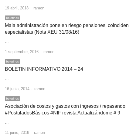
Author
19 abril, 2018
ramon
boletines
Mala administración pone en riesgo pensiones, coinciden
especialistas (Nota XEU 31/08/16)
…
Author
1 septiembre, 2016
ramon
boletines
BOLETIN INFORMATIVO 2014 – 24
…
Author
16 junio, 2014
ramon
boletines
Asociación de costos y gastos con ingresos / repasando
#PostuladosBásicos #NIF revista Actualizándome # 9
…
Author
11 junio, 2018
ramon