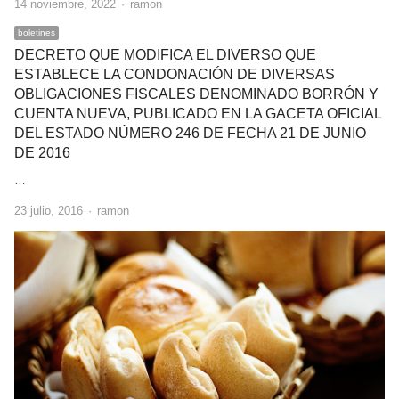
Author
14 noviembre, 2022
ramon
boletines
DECRETO QUE MODIFICA EL DIVERSO QUE
ESTABLECE LA CONDONACIÓN DE DIVERSAS
OBLIGACIONES FISCALES DENOMINADO BORRÓN Y
CUENTA NUEVA, PUBLICADO EN LA GACETA OFICIAL
DEL ESTADO NÚMERO 246 DE FECHA 21 DE JUNIO
DE 2016
…
Author
23 julio, 2016
ramon