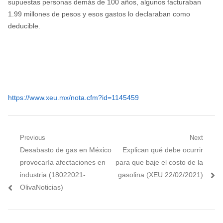
supuestas personas demás de 100 años, algunos facturaban
1.99 millones de pesos y esos gastos lo declaraban como
deducible.
https://www.xeu.mx/nota.cfm?id=1145459
Navegación
Previous
Next
Previous
Next
Desabasto de gas en México
Explican qué debe ocurrir
de
post:
post:
provocaría afectaciones en
para que baje el costo de la
entradas
industria (18022021-
gasolina (XEU 22/02/2021)
OlivaNoticias)