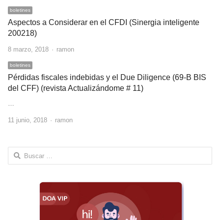
boletines
Aspectos a Considerar en el CFDI (Sinergia inteligente
200218)
Author
8 marzo, 2018
ramon
boletines
Pérdidas fiscales indebidas y el Due Diligence (69-B BIS
del CFF) (revista Actualizándome # 11)
…
Author
11 junio, 2018
ramon
Buscar: