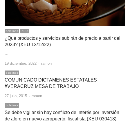
boletines
XEU
¿Qué productos y servicios subirán de precio a partir del
2023? (XEU 12/12/22)
…
Author
19 diciembre, 2022
ramon
boletines
COMUNICADO DICTAMENES ESTATALES
#VERACRUZ MESA DE TRABAJO
Author
27 julio, 2015
ramon
boletines
Se debe vigilar sin hay conflicto de interés por inversión
de afore en nuevo aeropuerto: fiscalista (XEU 030418)
…