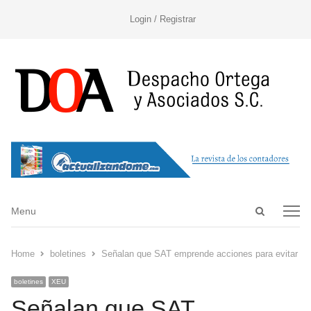
Login / Registrar
Open
Menu
Menu
search
panel
Home
boletines
Señalan que SAT emprende acciones para evitar irr
boletines
XEU
Señalan que SAT