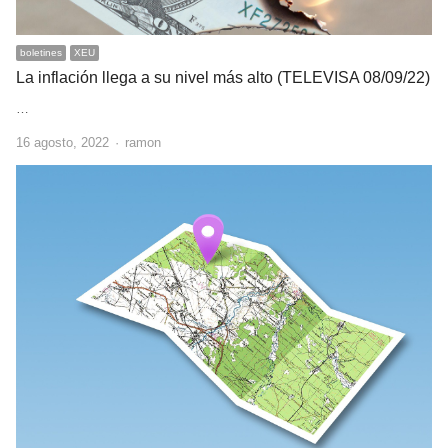
boletines
XEU
La inflación llega a su nivel más alto (TELEVISA 08/09/22)
…
Author
16 agosto, 2022
ramon