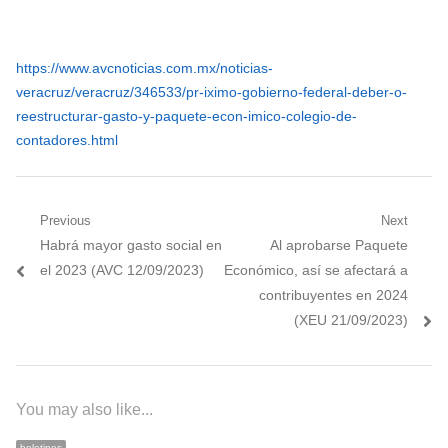
https://www.avcnoticias.com.mx/noticias-
veracruz/veracruz/346533/pr-iximo-gobierno-federal-deber-o-
reestructurar-gasto-y-paquete-econ-imico-colegio-de-
contadores.html
Navegación
Previous
Next
Previous
Next
Habrá mayor gasto social en
Al aprobarse Paquete
de
post:
post:
el 2023 (AVC 12/09/2023)
Económico, así se afectará a
entradas
contribuyentes en 2024
(XEU 21/09/2023)
You may also like...
boletines