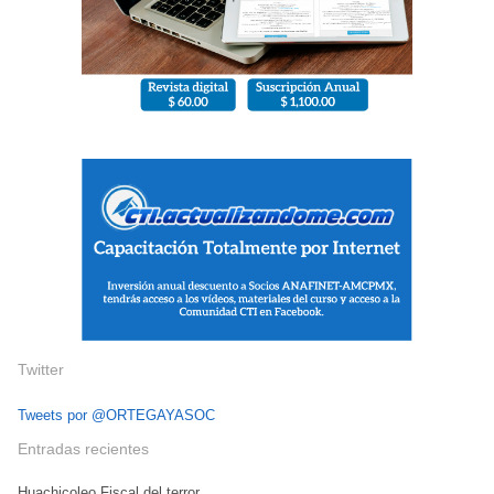
Twitter
Tweets por @ORTEGAYASOC
Entradas recientes
Huachicoleo Fiscal del terror.