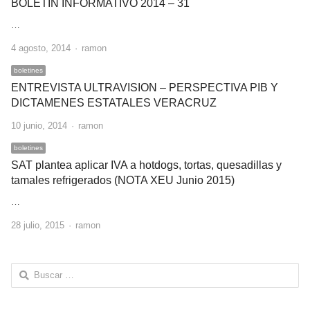
BOLETIN INFORMATIVO 2014 – 31
…
Author
4 agosto, 2014
ramon
boletines
ENTREVISTA ULTRAVISION – PERSPECTIVA PIB Y
DICTAMENES ESTATALES VERACRUZ
Author
10 junio, 2014
ramon
boletines
SAT plantea aplicar IVA a hotdogs, tortas, quesadillas y
tamales refrigerados (NOTA XEU Junio 2015)
…
Author
28 julio, 2015
ramon
Buscar: