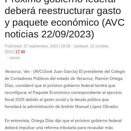
deberá reestructurar gasto
y paquete económico (AVC
noticias 22/09/2023)
Published:
27 septiembre, 2023
19:29
Updated: 12 octubre,
2023
17:49
Author
ramon
Veracruz, Ver.- (AVC/José Juan García) El presidente del Colegio
de Contadores Públicos del estado de Veracruz, Ramón Ortega
Díaz, consideró que el próximo gobierno federal tendrá que
reconfigurar el Paquete Económico correspondiente al ejercicio
fiscal 2025 debido al gasto social y la deuda pública que
heredará la administración de Andrés Manuel López Obrador.
En entrevista, Ortega Díaz dijo que el próximo gobierno federal
deberá impulsar una reforma tributaria para recaudar más