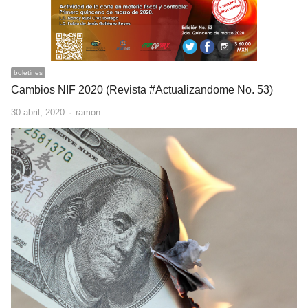
boletines
Cambios NIF 2020 (Revista #Actualizandome No. 53)
Author
30 abril, 2020
ramon