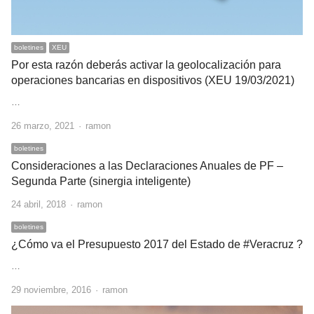
boletines
XEU
Por esta razón deberás activar la geolocalización para
operaciones bancarias en dispositivos (XEU 19/03/2021)
…
Author
26 marzo, 2021
ramon
boletines
Consideraciones a las Declaraciones Anuales de PF –
Segunda Parte (sinergia inteligente)
Author
24 abril, 2018
ramon
boletines
¿Cómo va el Presupuesto 2017 del Estado de #Veracruz ?
…
Author
29 noviembre, 2016
ramon