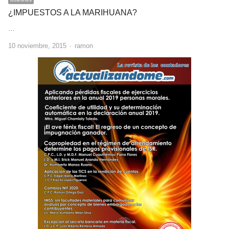
¿IMPUESTOS A LA MARIHUANA?
…
Author
10 noviembre, 2015
ramon