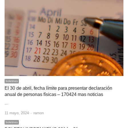
boletines
El 30 de abril, fecha límite para presentar declaración
anual de personas físicas – 170424 mas noticias
…
Author
11 mayo, 2024
ramon
boletines