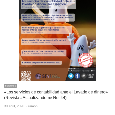
boletines
«Los servicios de contabilidad ante el Lavado de dinero»
(Revista #Actualizandome No. 44)
Author
30 abril, 2020
ramon