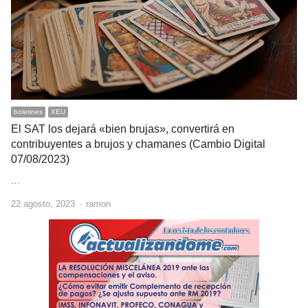
boletines
XEU
El SAT los dejará «bien brujas», convertirá en
contribuyentes a brujos y chamanes (Cambio Digital
07/08/2023)
…
Author
22 agosto, 2023
ramon