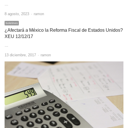
…
Author
8 agosto, 2023
ramon
boletines
¿Afectará a México la Reforma Fiscal de Estados Unidos?
XEU 12/12/17
…
Author
13 diciembre, 2017
ramon