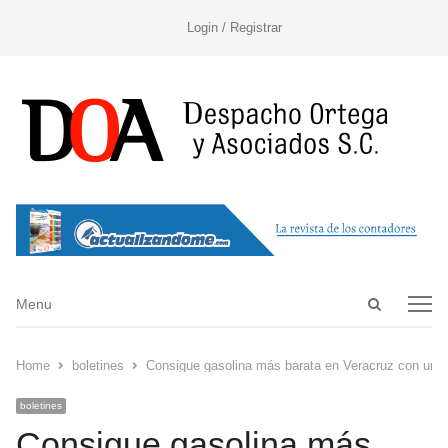
Login / Registrar
Open
Menu
Menu
search
panel
Home
boletines
Consigue gasolina más barata en Veracruz con una
boletines
Consigue gasolina más