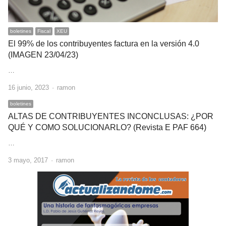
boletines
Fiscal
XEU
El 99% de los contribuyentes factura en la versión 4.0
(IMAGEN 23/04/23)
…
Author
16 junio, 2023
ramon
boletines
ALTAS DE CONTRIBUYENTES INCONCLUSAS: ¿POR
QUÉ Y COMO SOLUCIONARLO? (Revista E PAF 664)
…
Author
3 mayo, 2017
ramon