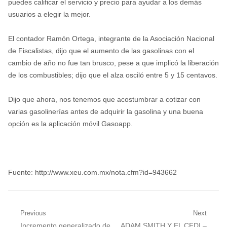
puedes calificar el servicio y precio para ayudar a los demás
usuarios a elegir la mejor.
El contador Ramón Ortega, integrante de la Asociación Nacional
de Fiscalistas, dijo que el aumento de las gasolinas con el
cambio de año no fue tan brusco, pese a que implicó la liberación
de los combustibles; dijo que el alza osciló entre 5 y 15 centavos.
Dijo que ahora, nos tenemos que acostumbrar a cotizar con
varias gasolinerías antes de adquirir la gasolina y una buena
opción es la aplicación móvil Gasoapp.
Fuente: http://www.xeu.com.mx/nota.cfm?id=943662
Navegación
Previous
Next
Previous
Next
Incremento generalizado de
ADAM SMITH Y EL CFDI –