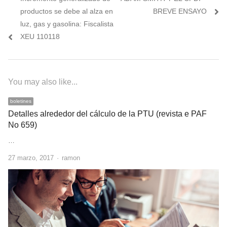
de
post:
post:
productos se debe al alza en
BREVE ENSAYO
entradas
luz, gas y gasolina: Fiscalista
XEU 110118
You may also like...
boletines
Detalles alrededor del cálculo de la PTU (revista e PAF
No 659)
…
Author
27 marzo, 2017
ramon