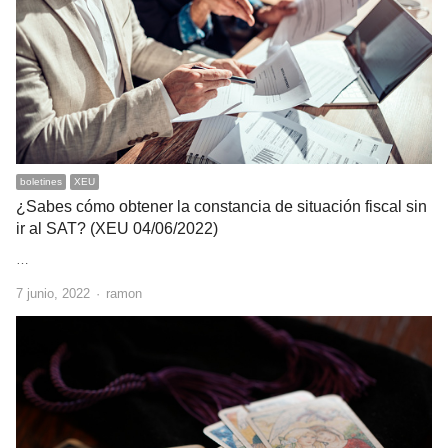
boletines
XEU
¿Sabes cómo obtener la constancia de situación fiscal sin
ir al SAT? (XEU 04/06/2022)
…
Author
7 junio, 2022
ramon