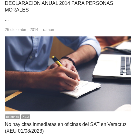
DECLARACION ANUAL 2014 PARA PERSONAS
MORALES
…
Author
26 diciembre, 2014
ramon
boletines
XEU
No hay citas inmediatas en oficinas del SAT en Veracruz
(XEU 01/08/2023)