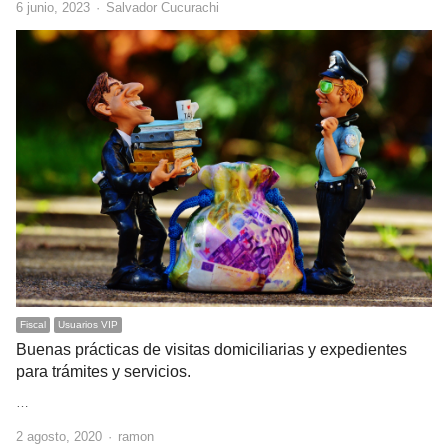
Author
6 junio, 2023
Salvador Cucurachi
Fiscal
Usuarios VIP
Buenas prácticas de visitas domiciliarias y expedientes
para trámites y servicios.
…
Author
2 agosto, 2020
ramon