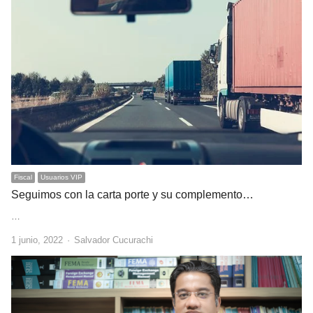
Fiscal
Usuarios VIP
Seguimos con la carta porte y su complemento…
…
Author
1 junio, 2022
Salvador Cucurachi