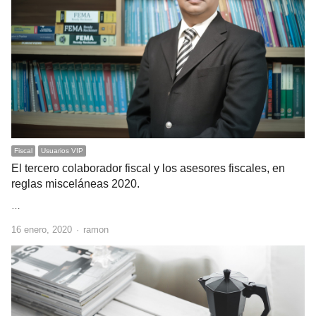
Fiscal
Usuarios VIP
El tercero colaborador fiscal y los asesores fiscales, en
reglas misceláneas 2020.
…
Author
16 enero, 2020
ramon