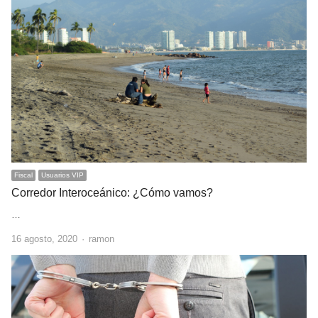
Fiscal
Usuarios VIP
Corredor Interoceánico: ¿Cómo vamos?
…
Author
16 agosto, 2020
ramon