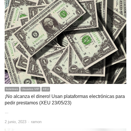
boletines
Usuarios VIP
XEU
¡No alcanza el dinero! Usan plataformas electrónicas para
pedir prestamos (XEU 23/05/23)
…
Author
2 junio, 2023
ramon