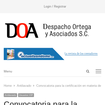
Login / Registrar
Open
Menu
Menu
search
panel
Home
Antilavado
Convocatoria para la certificación en materia de p
Antilavado
Usuarios VIP
Convocatoria para la