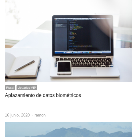
Fiscal
Usuarios VIP
Aplazamiento de datos biométricos
…
Author
16 junio, 2020
ramon