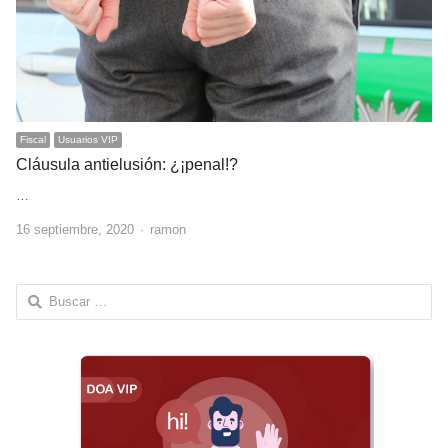
Fiscal
Usuarios VIP
Cláusula antielusión: ¿¡penal!?
…
Author
16 septiembre, 2020
ramon
Buscar: