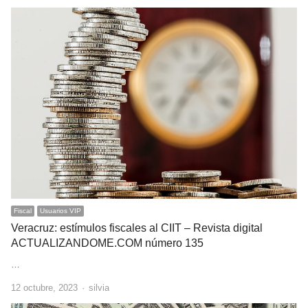
Fiscal
Usuarios VIP
Veracruz: estímulos fiscales al CIIT – Revista digital
ACTUALIZANDOME.COM número 135
…
Author
12 octubre, 2023
silvia