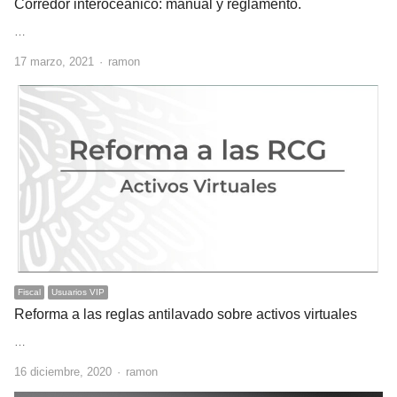
Corredor interoceánico: manual y reglamento.
…
Author
17 marzo, 2021
ramon
Fiscal
Usuarios VIP
Reforma a las reglas antilavado sobre activos virtuales
…
Author
16 diciembre, 2020
ramon