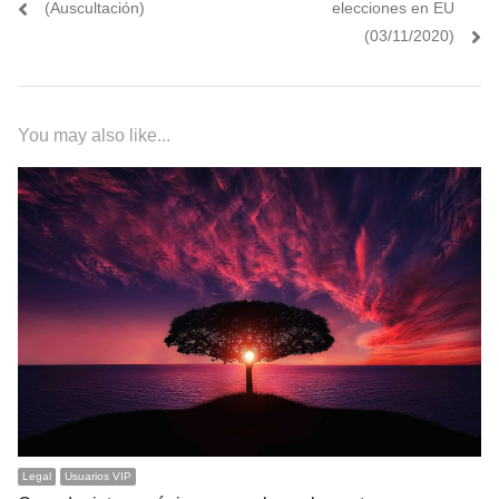
entradas
(Auscultación)
elecciones en EU
(03/11/2020)
You may also like...
Legal
Usuarios VIP