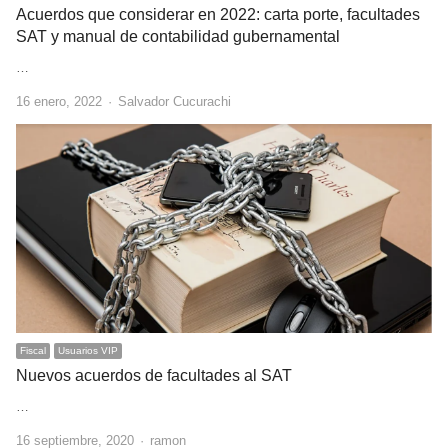
Acuerdos que considerar en 2022: carta porte, facultades
SAT y manual de contabilidad gubernamental
…
Author
16 enero, 2022
Salvador Cucurachi
Fiscal
Usuarios VIP
Nuevos acuerdos de facultades al SAT
…
Author
16 septiembre, 2020
ramon