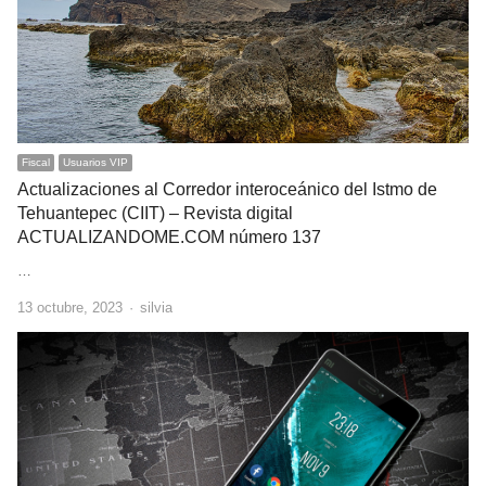
Fiscal
Usuarios VIP
Actualizaciones al Corredor interoceánico del Istmo de
Tehuantepec (CIIT) – Revista digital
ACTUALIZANDOME.COM número 137
…
Author
13 octubre, 2023
silvia