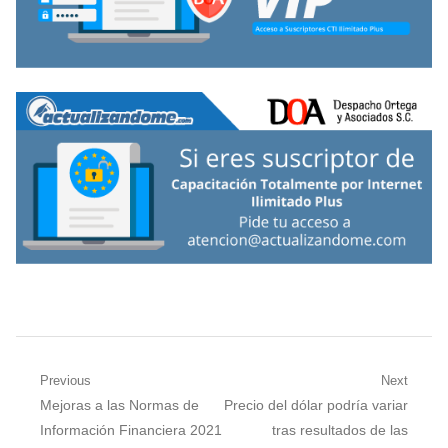
Navegación
Previous
Next
Previous
Next
Mejoras a las Normas de
Precio del dólar podría variar
de
post:
post:
Información Financiera 2021
tras resultados de las