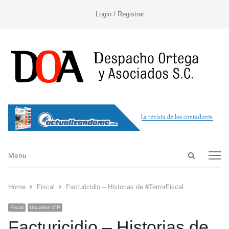
Login / Registrar
Open
Menu
Menu
search
panel
Home
Fiscal
Facturicidio – Historias de #TerrorFiscal
Fiscal
Usuarios VIP
Facturicidio – Historias de