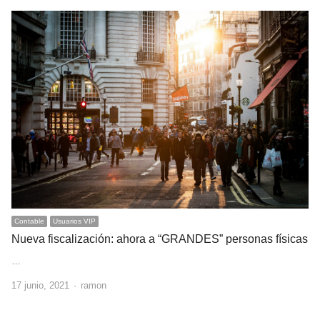
Contable
Usuarios VIP
Nueva fiscalización: ahora a “GRANDES” personas físicas
…
Author
17 junio, 2021
ramon