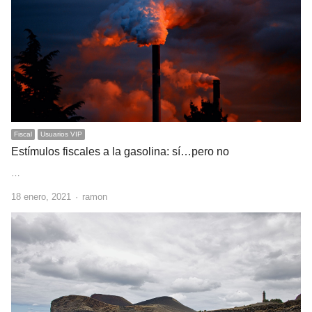
Fiscal
Usuarios VIP
Estímulos fiscales a la gasolina: sí…pero no
…
Author
18 enero, 2021
ramon