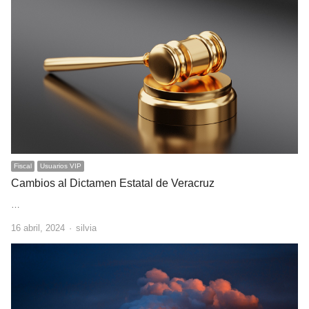
Fiscal
Usuarios VIP
Cambios al Dictamen Estatal de Veracruz
…
Author
16 abril, 2024
silvia