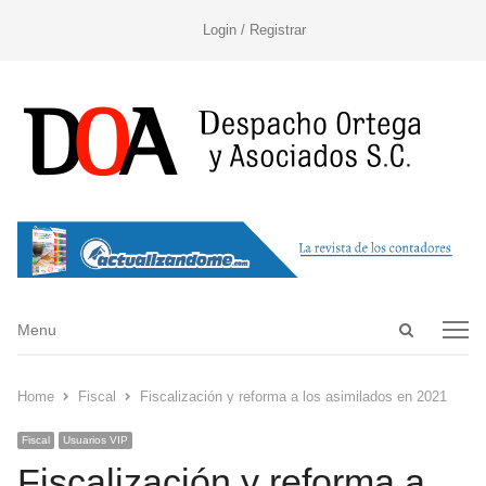
Login / Registrar
Open
Menu
Menu
search
panel
Home
Fiscal
Fiscalización y reforma a los asimilados en 2021
Fiscal
Usuarios VIP
Fiscalización y reforma a