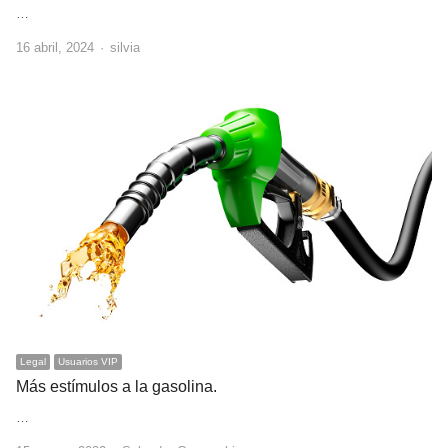
…
Author
16 abril, 2024
silvia
Legal
Usuarios VIP
Más estímulos a la gasolina.
…