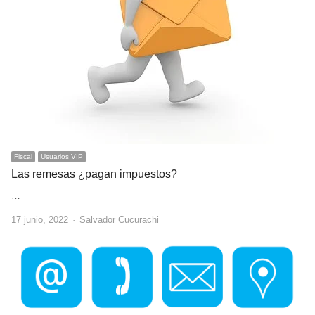
Fiscal
Usuarios VIP
Las remesas ¿pagan impuestos?
…
Author
17 junio, 2022
Salvador Cucurachi