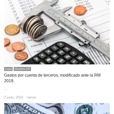
Legal
Usuarios VIP
Gastos por cuenta de terceros, modificado ante la RM
2019.
…
Author
2 junio, 2019
ramon