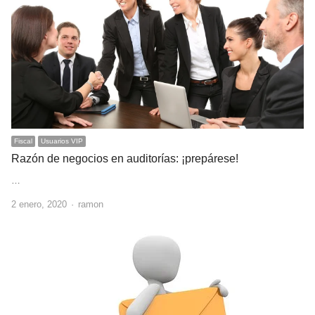
Fiscal
Usuarios VIP
Razón de negocios en auditorías: ¡prepárese!
…
Author
2 enero, 2020
ramon