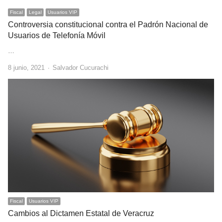
Fiscal
Legal
Usuarios VIP
Controversia constitucional contra el Padrón Nacional de
Usuarios de Telefonía Móvil
…
Author
8 junio, 2021
Salvador Cucurachi
Fiscal
Usuarios VIP
Cambios al Dictamen Estatal de Veracruz