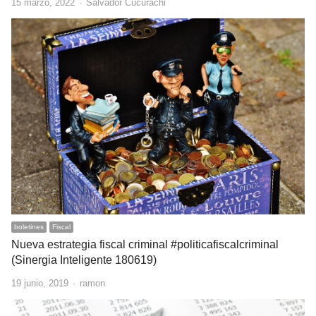
Author
15 marzo, 2022
Salvador Cucurachi
boletines
Fiscal
Nueva estrategia fiscal criminal #politicafiscalcriminal
(Sinergia Inteligente 180619)
Author
19 junio, 2019
ramon