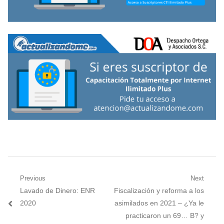
Navegación
Previous
Next
Previous
Next
Lavado de Dinero: ENR
Fiscalización y reforma a los
de
post:
post:
2020
asimilados en 2021 – ¿Ya le
entradas
practicaron un 69… B? y