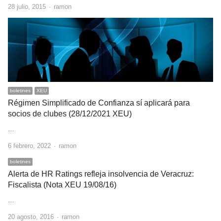
Author
28 julio, 2015
ramon
boletines
XEU
Régimen Simplificado de Confianza sí aplicará para
socios de clubes (28/12/2021 XEU)
…
Author
6 febrero, 2022
ramon
boletines
Alerta de HR Ratings refleja insolvencia de Veracruz:
Fiscalista (Nota XEU 19/08/16)
…
Author
20 agosto, 2016
ramon