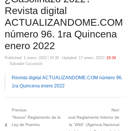
Revista digital
ACTUALIZANDOME.COM
número 96. 1ra Quincena
enero 2022
Published:
1 enero, 2022
19:30
Updated: 17 enero, 2022
19:34
Author
Salvador Cucurachi
Revista digital ACTUALIZANDOME.COM número 96.
1ra Quincena enero 2022
Navegación
Previous
Next
Previous
Next
“Nuevo” Reglamento de la
scal Reglamento Interior de
de
post:
post:
Ley de Puertos.
la “ANA” (Agencia Nacional