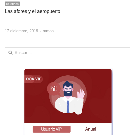
boletines
Las afores y el aeropuerto
…
Author
17 diciembre, 2018
ramon
Buscar: