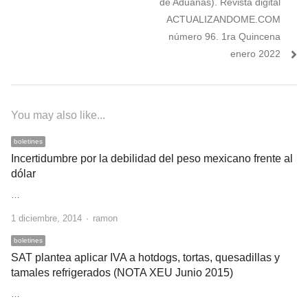
entradas
de Aduanas). Revista digital
ACTUALIZANDOME.COM
número 96. 1ra Quincena
enero 2022
You may also like...
boletines
Incertidumbre por la debilidad del peso mexicano frente al
dólar
…
Author
1 diciembre, 2014
ramon
boletines
SAT plantea aplicar IVA a hotdogs, tortas, quesadillas y
tamales refrigerados (NOTA XEU Junio 2015)
…