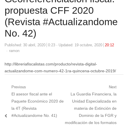
propuesta CFF 2020
(Revista #Actualizandome
No. 42)
Published:
30 abril, 2020
0:23
Updated: 19 octubre, 2020
20:12
Author
ramon
http://libreriafiscalistas.com/producto/revista-digital-
actualizandome-com-numero-42-1ra-quincena-octubre-2019/
Navegación
Previous
Next
Previous
Next
El asesor fiscal ante el
La Guardia Financiera, la
de
post:
post:
Paquete Económico 2020 de
Unidad Especializada en
entradas
la 4T (Revista
materia de Extinción de
#Actualizandome No. 41)
Dominio de la FGR y
modificación de los formatos