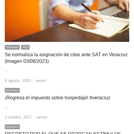
boletines
XEU
Se normaliza la asignación de citas ante SAT en Veracruz
(Imagen 03/08/2023)
…
Author
8 agosto, 2023
ramon
boletines
¡Regresa el impuesto sobre hospedaje! #veracruz
…
Author
2 octubre, 2017
ramon
boletines