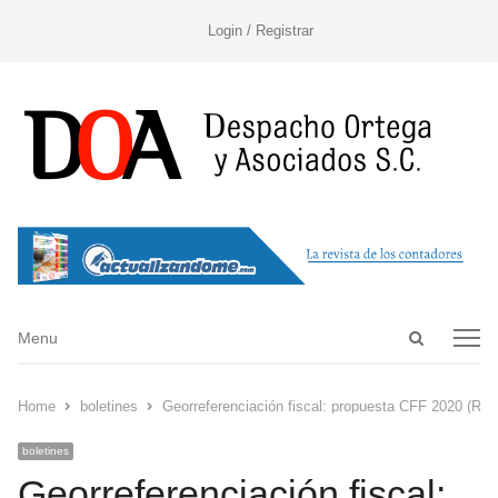
Login / Registrar
Open
Menu
Menu
search
panel
Home
boletines
Georreferenciación fiscal: propuesta CFF 2020 (Re
boletines
Georreferenciación fiscal: