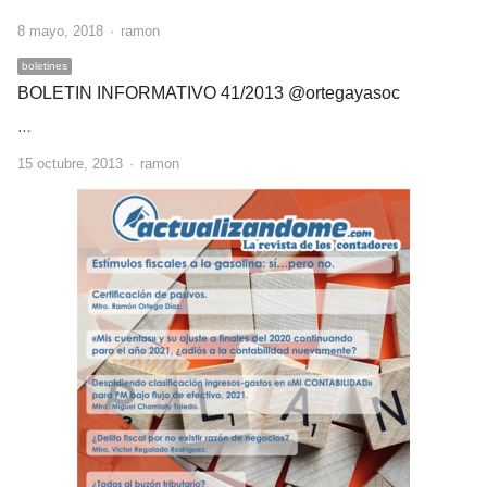
Author
8 mayo, 2018
ramon
boletines
BOLETIN INFORMATIVO 41/2013 @ortegayasoc
…
Author
15 octubre, 2013
ramon