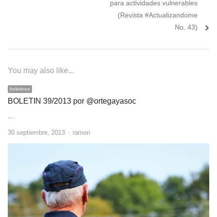
para actividades vulnerables
(Revista #Actualizandome
No. 43)
You may also like...
boletines
BOLETIN 39/2013 por @ortegayasoc
…
Author
30 septiembre, 2013
ramon