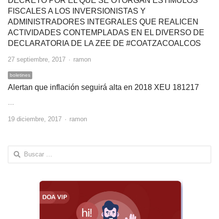
DECRETO POR EL QUE SE OTORGAN ESTÍMULOS
FISCALES A LOS INVERSIONISTAS Y
ADMINISTRADORES INTEGRALES QUE REALICEN
ACTIVIDADES CONTEMPLADAS EN EL DIVERSO DE
DECLARATORIA DE LA ZEE DE #COATZACOALCOS
Author
27 septiembre, 2017
ramon
boletines
Alertan que inflación seguirá alta en 2018 XEU 181217
…
Author
19 diciembre, 2017
ramon
Buscar: