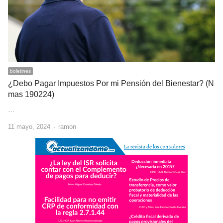
boletines
¿Debo Pagar Impuestos Por mi Pensión del Bienestar? (N
mas 190224)
…
Author
11 mayo, 2024
ramon