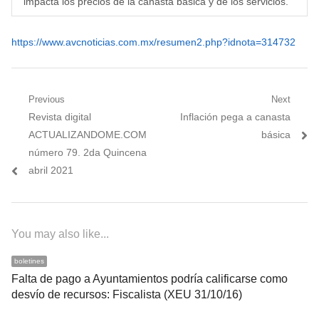
impacta los precios de la canasta básica y de los servicios.
https://www.avcnoticias.com.mx/resumen2.php?idnota=314732
Navegación
Previous
Next
Previous
Next
Revista digital
Inflación pega a canasta
de
post:
post:
ACTUALIZANDOME.COM
básica
entradas
número 79. 2da Quincena
abril 2021
You may also like...
boletines
Falta de pago a Ayuntamientos podría calificarse como
desvío de recursos: Fiscalista (XEU 31/10/16)
…