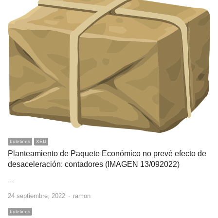
boletines
XEU
Planteamiento de Paquete Económico no prevé efecto de
desaceleración: contadores (IMAGEN 13/092022)
…
Author
24 septiembre, 2022
ramon
boletines