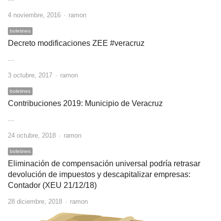
Author
4 noviembre, 2016
ramon
boletines
Decreto modificaciones ZEE #veracruz
…
Author
3 octubre, 2017
ramon
boletines
Contribuciones 2019: Municipio de Veracruz
…
Author
24 octubre, 2018
ramon
boletines
Eliminación de compensación universal podría retrasar
devolución de impuestos y descapitalizar empresas:
Contador (XEU 21/12/18)
Author
28 diciembre, 2018
ramon