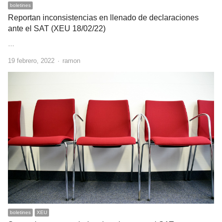
boletines
Reportan inconsistencias en llenado de declaraciones
ante el SAT (XEU 18/02/22)
…
Author
19 febrero, 2022
ramon
boletines
XEU