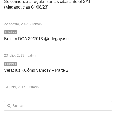
Se comienza a regularizar las citas ante el SAT
(Meganoticias 04/08/23)
…
Author
22 agosto, 2023
ramon
boletines
Boletín DOA 29/2013 @ortegayasoc
…
Author
20 julio, 2013
admin
boletines
Veracruz ¿Cómo vamos? – Parte 2
…
Author
19 junio, 2017
ramon
Buscar: