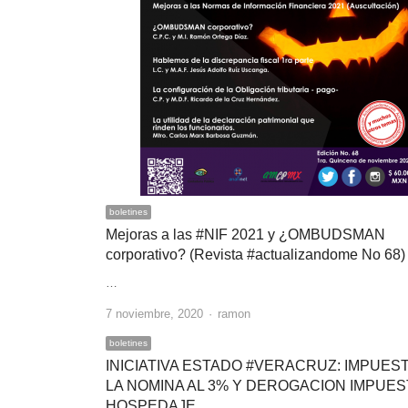
boletines
Mejoras a las #NIF 2021 y ¿OMBUDSMAN
corporativo? (Revista #actualizandome No 68)
…
Author
7 noviembre, 2020
ramon
boletines
INICIATIVA ESTADO #VERACRUZ: IMPUEST
LA NOMINA AL 3% Y DEROGACION IMPUES
HOSPEDAJE