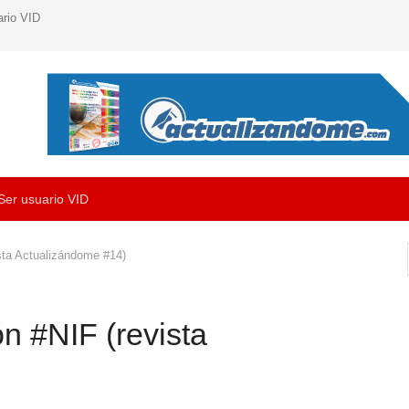
ario VID
Ser usuario VID
sta Actualizándome #14)
n #NIF (revista