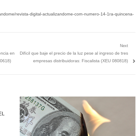
lizandome/revista-digital-actualizandome-com-numero-14-1ra-quincena-
Next
Next
encia en
Difícil que baje el precio de la luz pese al ingreso de tres
post:
90618)
empresas distribuidoras: Fiscalista (XEU 080818)
EL