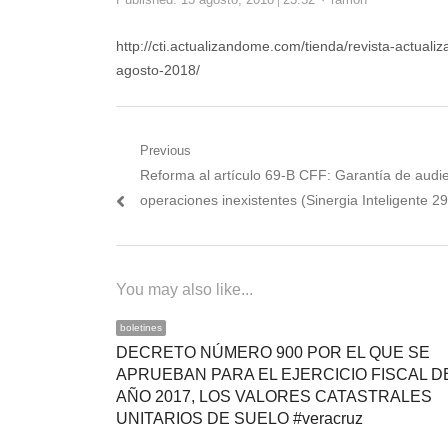
http://cti.actualizandome.com/tienda/revista-actua
agosto-2018/
Navegación
Previous
Previous
Reforma al artículo 69-B CFF: Garantía de audi
de
post:
operaciones inexistentes (Sinergia Inteligente 2
entradas
You may also like...
boletines
DECRETO NÚMERO 900 POR EL QUE SE
APRUEBAN PARA EL EJERCICIO FISCAL D
AÑO 2017, LOS VALORES CATASTRALES
UNITARIOS DE SUELO #veracruz