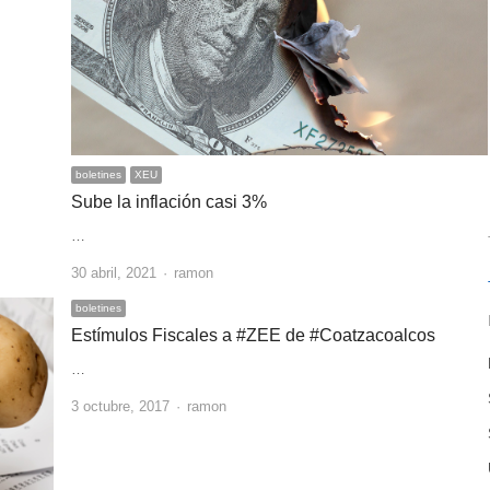
boletines
XEU
Sube la inflación casi 3%
…
Author
30 abril, 2021
ramon
boletines
Estímulos Fiscales a #ZEE de #Coatzacoalcos
…
Author
3 octubre, 2017
ramon