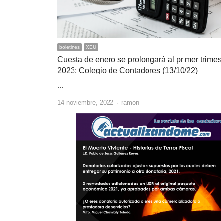
boletines
XEU
Cuesta de enero se prolongará al primer trimes
2023: Colegio de Contadores (13/10/22)
…
Author
14 noviembre, 2022
ramon