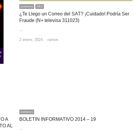
boletines
XEU
¿Te Llego un Correo del SAT? ¡Cuidado! Podría Ser
Fraude (N+ televisa 311023)
…
Author
2 enero, 2024
ramon
boletines
O A
BOLETIN INFORMATIVO 2014 – 19
TO AL
…