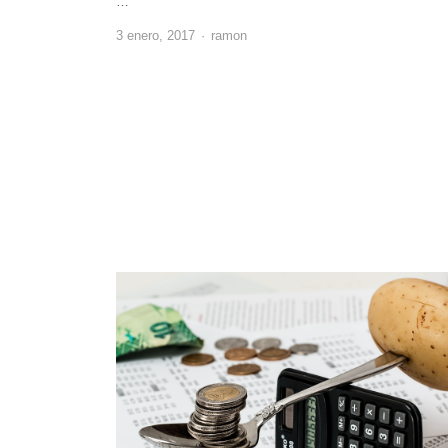
…
Author
3 enero, 2017
ramon