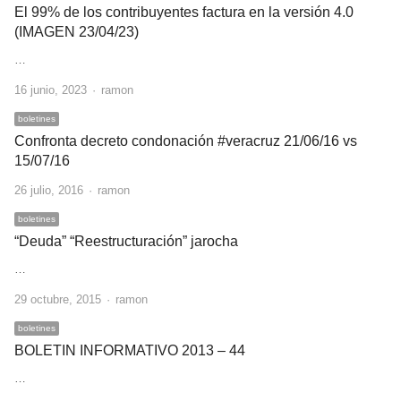
El 99% de los contribuyentes factura en la versión 4.0
(IMAGEN 23/04/23)
…
Author
16 junio, 2023
ramon
boletines
Confronta decreto condonación #veracruz 21/06/16 vs
15/07/16
Author
26 julio, 2016
ramon
boletines
“Deuda” “Reestructuración” jarocha
…
Author
29 octubre, 2015
ramon
boletines
BOLETIN INFORMATIVO 2013 – 44
…