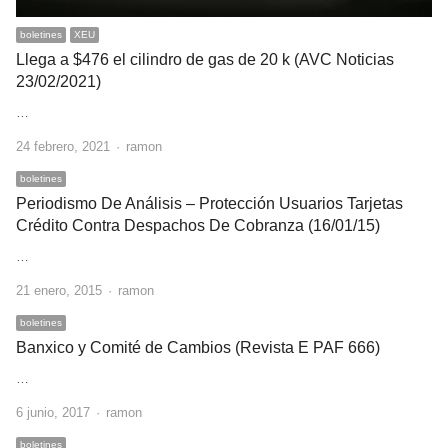
boletines
XEU
Llega a $476 el cilindro de gas de 20 k (AVC Noticias
23/02/2021)
…
Author
24 febrero, 2021
ramon
boletines
Periodismo De Análisis – Protección Usuarios Tarjetas
Crédito Contra Despachos De Cobranza (16/01/15)
…
Author
21 enero, 2015
ramon
boletines
Banxico y Comité de Cambios (Revista E PAF 666)
…
Author
6 junio, 2017
ramon
boletines