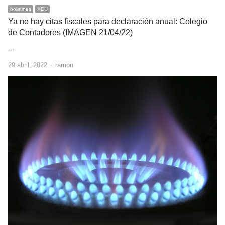
boletines
XEU
Ya no hay citas fiscales para declaración anual: Colegio
de Contadores (IMAGEN 21/04/22)
…
Author
29 abril, 2022
ramon