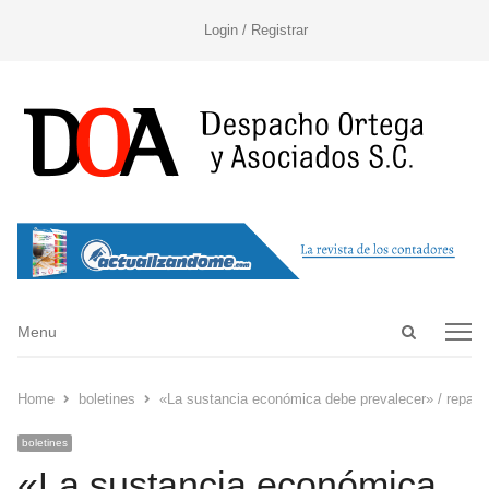
Login / Registrar
Open
Menu
Menu
search
panel
Home
boletines
«La sustancia económica debe prevalecer» / repas
boletines
«La sustancia económica