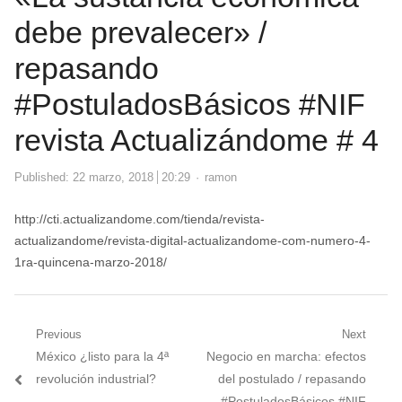
debe prevalecer» /
repasando
#PostuladosBásicos #NIF
revista Actualizándome # 4
Author
Published:
22 marzo, 2018
20:29
ramon
http://cti.actualizandome.com/tienda/revista-
actualizandome/revista-digital-actualizandome-com-numero-4-
1ra-quincena-marzo-2018/
Navegación
Previous
Next
Previous
Next
México ¿listo para la 4ª
Negocio en marcha: efectos
de
post:
post:
revolución industrial?
del postulado / repasando
#PostuladosBásicos #NIF