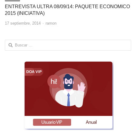
ENTREVISTA ULTRA 08/09/14: PAQUETE ECONOMICO
2015 (INICIATIVA)
Author
17 septiembre, 2014
ramon
Buscar: