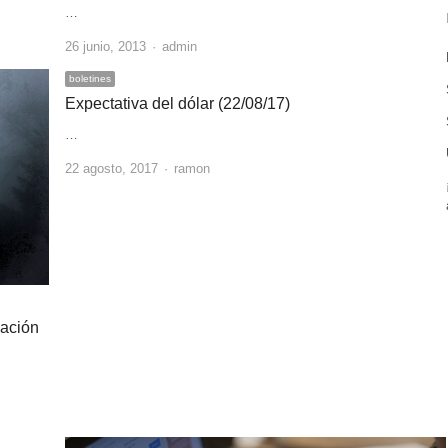
…
Author
26 junio, 2013
admin
boletines
Expectativa del dólar (22/08/17)
…
Author
22 agosto, 2017
ramon
mación