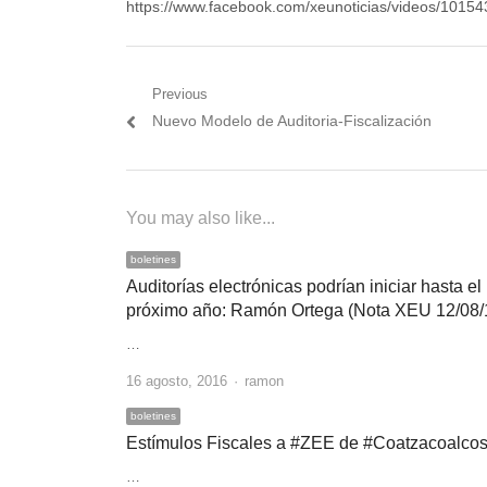
https://www.facebook.com/xeunoticias/videos/101
Navegación
Previous
Previous
Nuevo Modelo de Auditoria-Fiscalización
de
post:
entradas
You may also like...
boletines
Auditorías electrónicas podrían iniciar hasta el
próximo año: Ramón Ortega (Nota XEU 12/08/
…
Author
16 agosto, 2016
ramon
boletines
Estímulos Fiscales a #ZEE de #Coatzacoalco
…