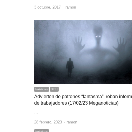
Author
3 octubre, 2017
ramon
boletines
XEU
Advierten de patrones “fantasma”, roban infor
de trabajadores (17/02/23 Meganoticias)
…
Author
28 febrero, 2023
ramon
boletines