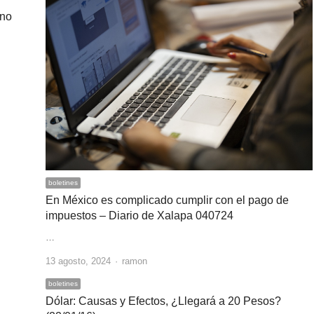
ano
boletines
En México es complicado cumplir con el pago de
impuestos – Diario de Xalapa 040724
…
Author
13 agosto, 2024
ramon
boletines
Dólar: Causas y Efectos, ¿Llegará a 20 Pesos?