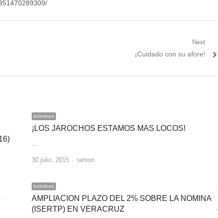
54351470289309/
Next
Next
¡Cuidado con su afore!
post:
boletines
¡LOS JAROCHOS ESTAMOS MAS LOCOS!
16)
…
Author
30 julio, 2015
ramon
boletines
s
AMPLIACION PLAZO DEL 2% SOBRE LA NOMINA
(ISERTP) EN VERACRUZ