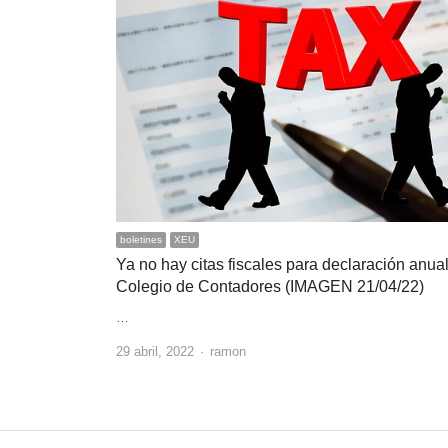
boletines
XEU
Ya no hay citas fiscales para declaración anual
Colegio de Contadores (IMAGEN 21/04/22)
…
Author
29 abril, 2022
ramon