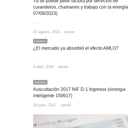
Ya se puede pedir factura por servicios de
curanderos, chamanes y trabajo con la energí
07/08/2023)
…
Author
22 agosto, 2023
ramon
boletines
¿El mercado ya absorbió el efecto AMLO?
…
Author
4 abril, 2018
ramon
boletines
Auscultación 2017 NIF D-1 Ingresos (sinergia
inteligente 150617)
Author
19 junio, 2017
ramon