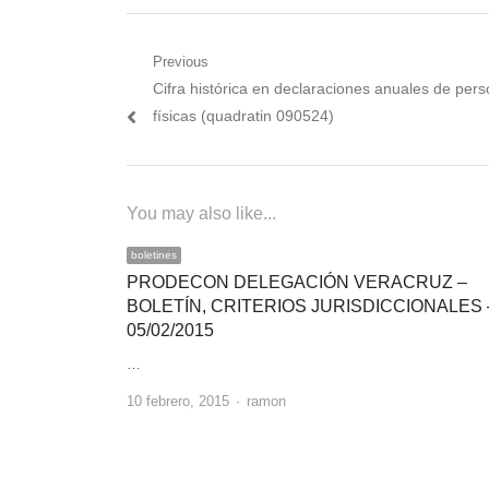
Navegación
Previous
Previous
Cifra histórica en declaraciones anuales de per
de
post:
físicas (quadratin 090524)
entradas
You may also like...
boletines
PRODECON DELEGACIÓN VERACRUZ –
BOLETÍN, CRITERIOS JURISDICCIONALES 
05/02/2015
…
Author
10 febrero, 2015
ramon