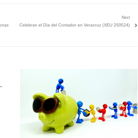
Next
Next
sonas
Celebran el Día del Contador en Veracruz (XEU 250524)
post:
–