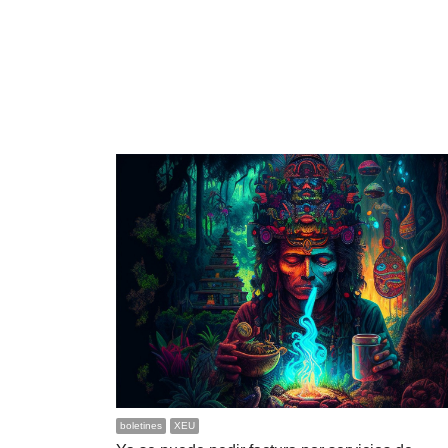
boletines
XEU