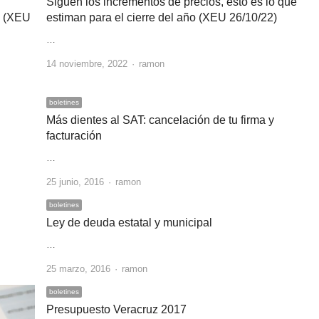
Siguen los incrementos de precios, esto es lo que
a (XEU
estiman para el cierre del año (XEU 26/10/22)
…
Author
14 noviembre, 2022
ramon
boletines
Más dientes al SAT: cancelación de tu firma y
facturación
…
Author
25 junio, 2016
ramon
boletines
Ley de deuda estatal y municipal
…
Author
25 marzo, 2016
ramon
boletines
Presupuesto Veracruz 2017