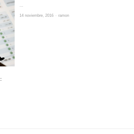
…
Author
14 noviembre, 2016
ramon
: