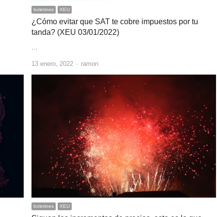
boletines
XEU
¿Cómo evitar que SAT te cobre impuestos por tu
tanda? (XEU 03/01/2022)
…
Author
13 enero, 2022
ramon
boletines
XEU