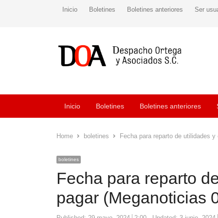
Inicio
Boletines
Boletines anteriores
Ser usu
Inicio
Boletines
Boletines anteriores
Home
boletines
Fecha para reparto de utilidades 
boletines
Fecha para reparto de
pagar (Meganoticias 
Published:
29 mayo, 2024
2:00
Updated: 3 junio, 2024