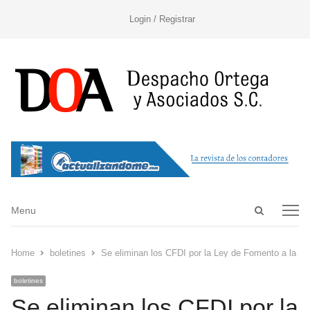
Login / Registrar
Open
Menu
Menu
search
panel
Home
boletines
Se eliminan los CFDI por la Ley de Fomento a la C
boletines
Se eliminan los CFDI por la