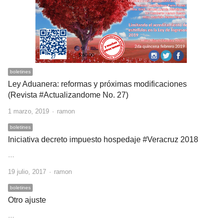
boletines
Ley Aduanera: reformas y próximas modificaciones
(Revista #Actualizandome No. 27)
Author
1 marzo, 2019
ramon
boletines
Iniciativa decreto impuesto hospedaje #Veracruz 2018
…
Author
19 julio, 2017
ramon
boletines
Otro ajuste
…