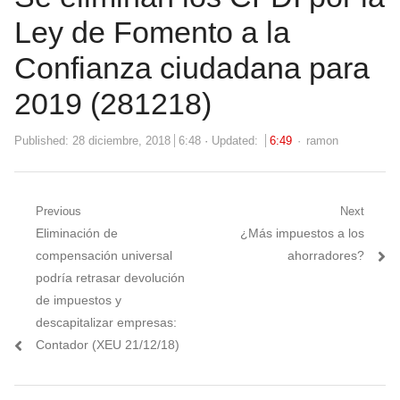
Ley de Fomento a la
Confianza ciudadana para
2019 (281218)
Author
Published:
28 diciembre, 2018
6:48
Updated:
6:49
ramon
Navegación
Previous
Next
Previous
Next
Eliminación de
¿Más impuestos a los
de
post:
post:
compensación universal
ahorradores?
entradas
podría retrasar devolución
de impuestos y
descapitalizar empresas:
Contador (XEU 21/12/18)