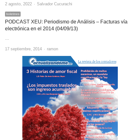
Author
2 agosto, 2022
Salvador Cucurachi
boletines
PODCAST XEU: Periodismo de Análisis – Facturas vía
electrónica en el 2014 (04/09/13)
…
Author
17 septiembre, 2014
ramon