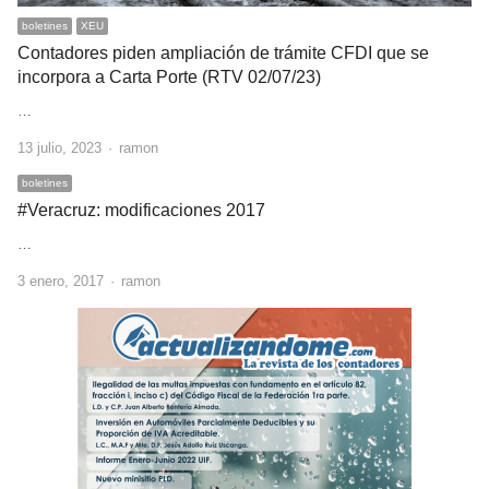
boletines
XEU
Contadores piden ampliación de trámite CFDI que se
incorpora a Carta Porte (RTV 02/07/23)
…
Author
13 julio, 2023
ramon
boletines
#Veracruz: modificaciones 2017
…
Author
3 enero, 2017
ramon