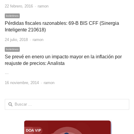
Author
22 febrero, 2016
ramon
boletines
Pérdidas fiscales razonables: 69-B BIS CFF (Sinergia
Inteligente 210618)
Author
24 julio, 2018
ramon
boletines
Se prevé en enero un impacto mayor en la inflación por
reajuste de precios: Analista
…
Author
16 noviembre, 2014
ramon
Buscar: