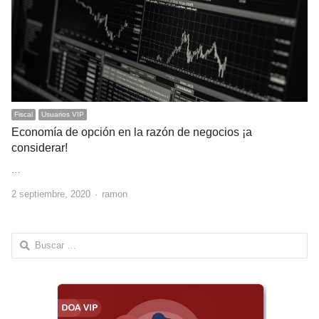
Fiscal
Usuarios VIP
Economía de opción en la razón de negocios ¡a
considerar!
…
Author
2 septiembre, 2020
ramon
Buscar: