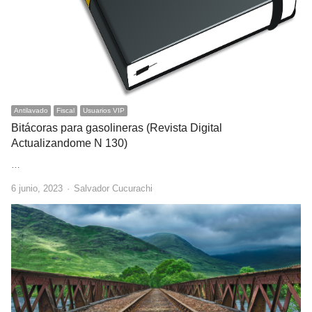
Antilavado
Fiscal
Usuarios VIP
Bitácoras para gasolineras (Revista Digital
Actualizandome N 130)
…
Author
6 junio, 2023
Salvador Cucurachi