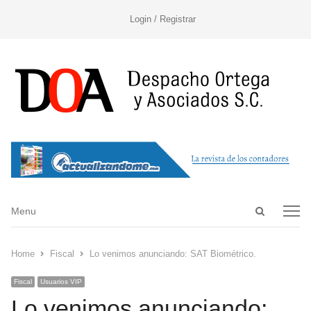
Login / Registrar
Open
Menu
Menu
search
panel
Home
Fiscal
Lo venimos anunciando: SAT Biométrico.
Fiscal
Usuarios VIP
Lo venimos anunciando: