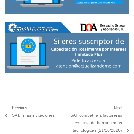
Navegación
Previous
Next
Previous
Next
SAT: ¡más invitaciones!
SAT combatirá a factureras
de
post:
post:
con uso de herramientas
entradas
tecnológicas (21/10/2020)