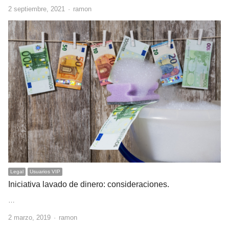
Author
2 septiembre, 2021
ramon
Legal
Usuarios VIP
Iniciativa lavado de dinero: consideraciones.
…
Author
2 marzo, 2019
ramon