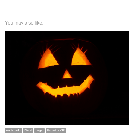
You may also like...
Antilavado
Fiscal
Legal
Usuarios VIP