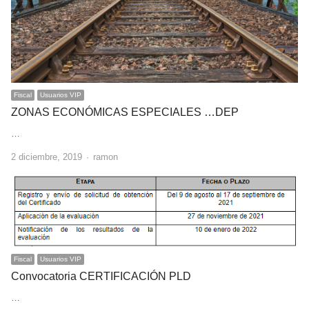
Fiscal
Usuarios VIP
ZONAS ECONÓMICAS ESPECIALES …DEP
…
Author
2 diciembre, 2019
ramon
Fiscal
Usuarios VIP
Convocatoria CERTIFICACIÓN PLD
…