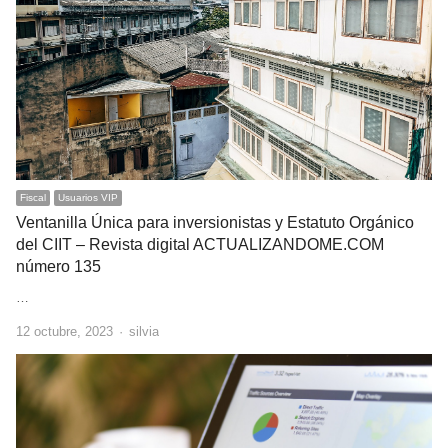
Fiscal
Usuarios VIP
Ventanilla Única para inversionistas y Estatuto Orgánico
del CIIT – Revista digital ACTUALIZANDOME.COM
número 135
…
Author
12 octubre, 2023
silvia