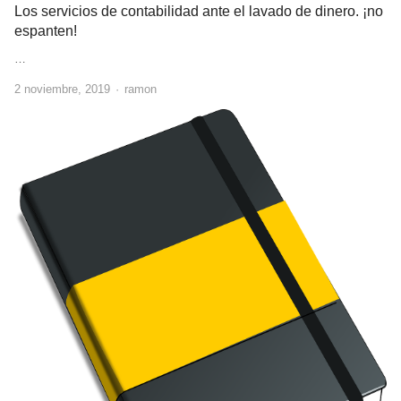
Los servicios de contabilidad ante el lavado de dinero. ¡no
espanten!
…
Author
2 noviembre, 2019
ramon